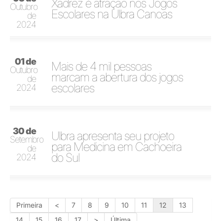
Xadrez é atração nos Jogos
Outubro
Escolares na Ulbra Canoas
de
2024
01 de
Mais de 4 mil pessoas
Outubro
marcam a abertura dos jogos
de
escolares
2024
30 de
Ulbra apresenta seu projeto
Setembro
para Medicina em Cachoeira
de
do Sul
2024
Primeira
<
7
8
9
10
11
12
13
14
15
16
17
>
Última