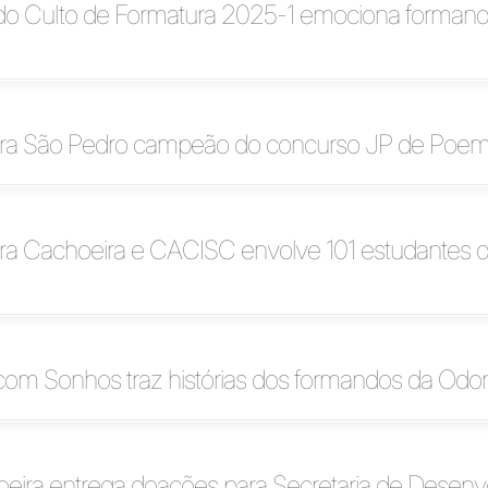
do Culto de Formatura 2025-1 emociona formand
bra São Pedro campeão do concurso JP de Poe
ra Cachoeira e CACISC envolve 101 estudantes 
com Sonhos traz histórias dos formandos da Odon
oeira entrega doações para Secretaria de Desenv