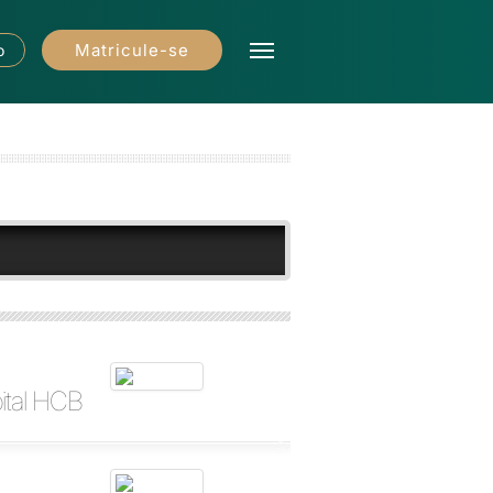
Matricule-se
o
ital HCB