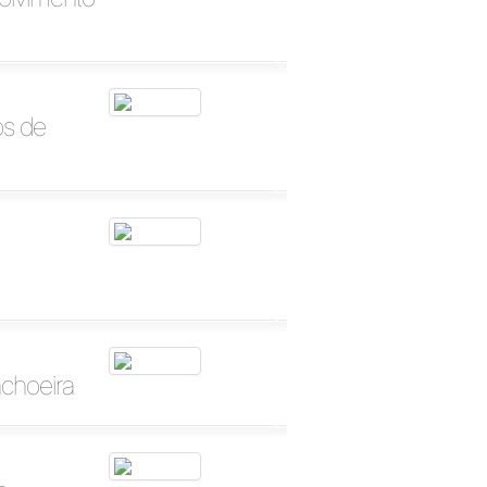
os de
choeira