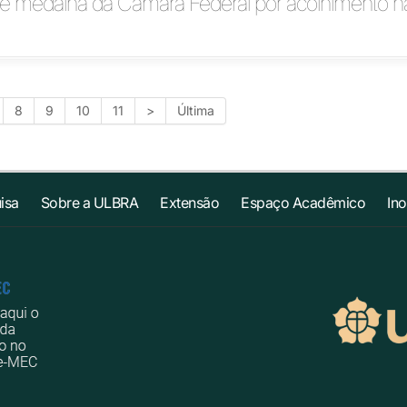
be medalha da Câmara Federal por acolhimento n
8
9
10
11
>
Última
isa
Sobre a ULBRA
Extensão
Espaço Acadêmico
In