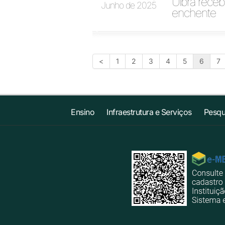
Ulbra rece
Junho de 2025
enchente
<
1
2
3
4
5
6
7
Ensino
Infraestrutura e Serviços
Pesqu