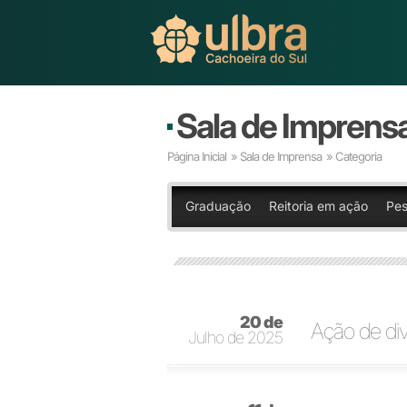
Sala de Imprens
Página Inicial
»
Sala de Imprensa
» Categoria
Graduação
Reitoria em ação
Pes
20 de
Ação de div
Julho de 2025