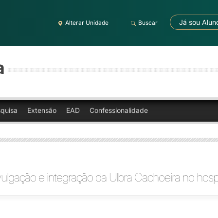
Já sou Alun
Alterar Unidade
Buscar
a
quisa
Extensão
EAD
Confessionalidade
ulgação e integração da Ulbra Cachoeira no hosp