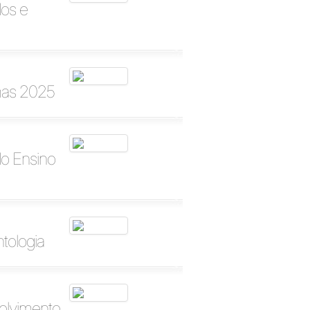
os e
mas 2025
do Ensino
tologia
olvimento