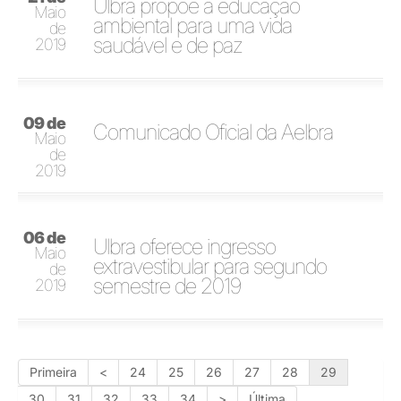
Ulbra propõe a educação
Maio
ambiental para uma vida
de
saudável e de paz
2019
09 de
Comunicado Oficial da Aelbra
Maio
de
2019
06 de
Ulbra oferece ingresso
Maio
extravestibular para segundo
de
semestre de 2019
2019
Primeira
<
24
25
26
27
28
29
30
31
32
33
34
>
Última