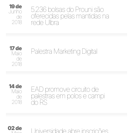
19 de
5.236 bolsas do Prouni são
Junho
oferecidas pelas mantidas na
de
rede Ulbra
2018
17 de
Palestra Marketing Digital
Maio
de
2018
14 de
EAD promove circuito de
Maio
palestras em polos e campi
de
do RS
2018
02 de
Universidade abre inscrições