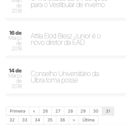
Maio
para o Vestibular de inverno
de
2018
16 de
Attila Elod Blesz Junior é o
Março
novo diretor da EAD
de
2018
14 de
Conselho Universitário da
Março
Ulbra toma posse
de
2018
Primeira
<
26
27
28
29
30
31
32
33
34
35
36
>
Última