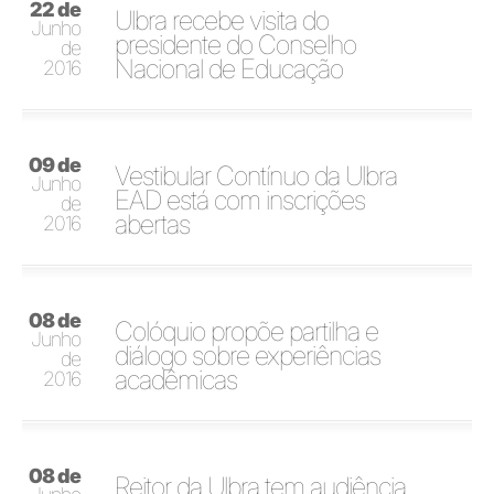
22 de
Ulbra recebe visita do
Junho
presidente do Conselho
de
Nacional de Educação
2016
09 de
Vestibular Contínuo da Ulbra
Junho
EAD está com inscrições
de
abertas
2016
08 de
Colóquio propõe partilha e
Junho
diálogo sobre experiências
de
acadêmicas
2016
08 de
Reitor da Ulbra tem audiência