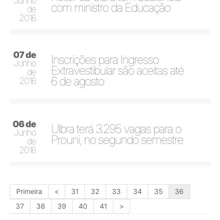
Junho
com ministro da Educação
de
2016
07 de
Inscrições para Ingresso
Junho
Extravestibular são aceitas até
de
6 de agosto
2016
06 de
Ulbra terá 3.295 vagas para o
Junho
Prouni, no segundo semestre
de
2016
Primeira
<
31
32
33
34
35
36
37
38
39
40
41
>