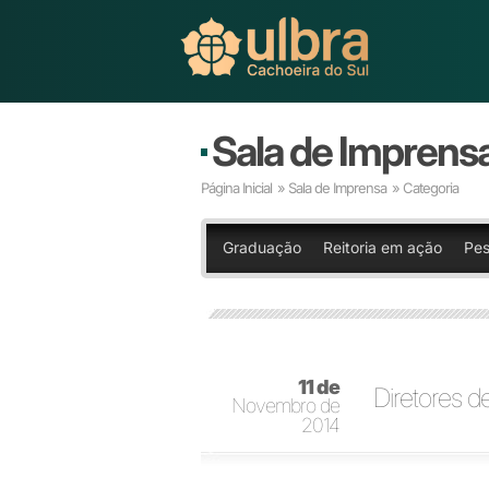
Sala de Imprens
Página Inicial
»
Sala de Imprensa
» Categoria
Graduação
Reitoria em ação
Pes
11 de
Diretores 
Novembro de
2014