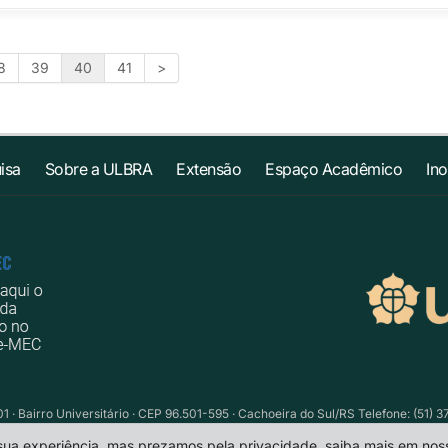
8
39
40
41
>
isa
Sobre a ULBRA
Extensão
Espaço Acadêmico
In
1 · Bairro Universitário · CEP 96.501-595 · Cachoeira do Sul/RS Telefone: (51) 
 sua experiência, mas prezamos pela privacidade, saiba mais em no