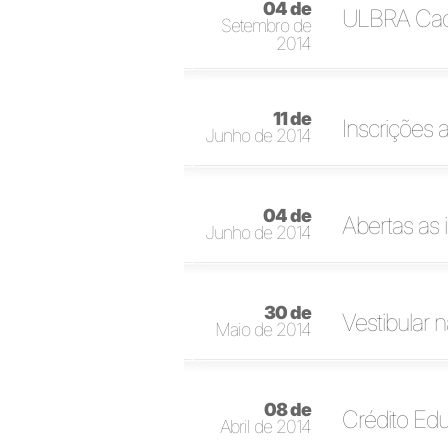
04 de
ULBRA Cac
Setembro de
2014
11 de
Inscrições 
Junho de 2014
04 de
Abertas as 
Junho de 2014
30 de
Vestibular 
Maio de 2014
08 de
Crédito Ed
Abril de 2014