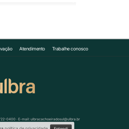
ovação
Atendimento
Trabalhe conosco
3722-0400 · E-mail:
ulbracachoeiradosul@ulbra.br
ssa
política de privacidade
.
Entendi