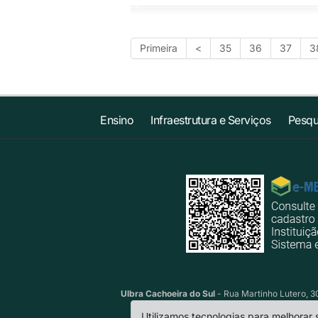
Primeira
<
35
36
37
3
Ensino
Infraestrutura e Serviços
Pesqu
Ulbra Cachoeira do Sul
- Rua Martinho Lutero, 30
Utilizamos tecnologias para melhorar