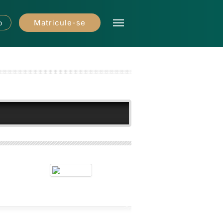
Matricule-se
o