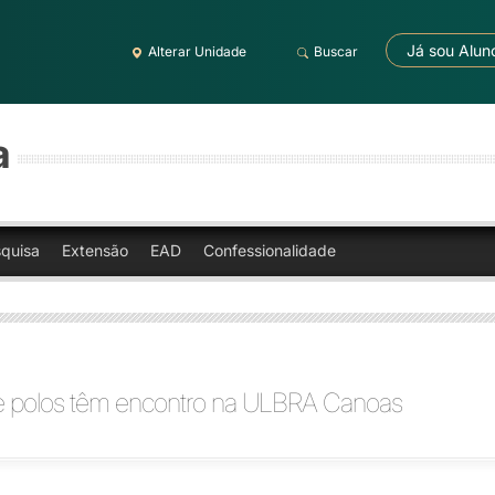
Já sou Alun
Alterar Unidade
Buscar
a
quisa
Extensão
EAD
Confessionalidade
de polos têm encontro na ULBRA Canoas