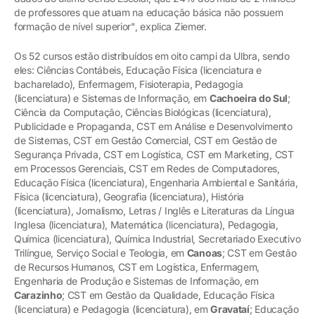
de professores que atuam na educação básica não possuem
formação de nível superior", explica Ziemer.
Os 52 cursos estão distribuídos em oito campi da Ulbra, sendo
eles: Ciências Contábeis, Educação Física (licenciatura e
bacharelado), Enfermagem, Fisioterapia, Pedagogia
(licenciatura) e Sistemas de Informação, em
Cachoeira do Sul
;
Ciência da Computação, Ciências Biológicas (licenciatura),
Publicidade e Propaganda, CST em Análise e Desenvolvimento
de Sistemas, CST em Gestão Comercial, CST em Gestão de
Segurança Privada, CST em Logística, CST em Marketing, CST
em Processos Gerenciais, CST em Redes de Computadores,
Educação Física (licenciatura), Engenharia Ambiental e Sanitária,
Física (licenciatura), Geografia (licenciatura), História
(licenciatura), Jornalismo, Letras / Inglês e Literaturas da Língua
Inglesa (licenciatura), Matemática (licenciatura), Pedagogia,
Química (licenciatura), Química Industrial, Secretariado Executivo
Trilíngue, Serviço Social e Teologia, em
Canoas
; CST em Gestão
de Recursos Humanos, CST em Logística, Enfermagem,
Engenharia de Produção e Sistemas de Informação, em
Carazinho
; CST em Gestão da Qualidade, Educação Física
(licenciatura) e Pedagogia (licenciatura), em
Gravataí
; Educação