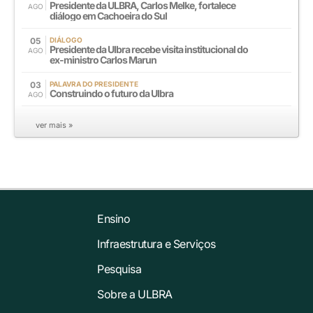
Presidente da ULBRA, Carlos Melke, fortalece
AGO
diálogo em Cachoeira do Sul
05
DIÁLOGO
Presidente da Ulbra recebe visita institucional do
AGO
ex-ministro Carlos Marun
03
PALAVRA DO PRESIDENTE
Construindo o futuro da Ulbra
AGO
ver mais »
Ensino
Infraestrutura e Serviços
Pesquisa
Sobre a ULBRA