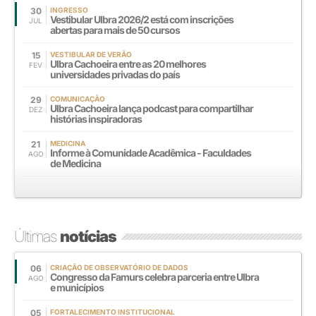
30
INGRESSO
Vestibular Ulbra 2026/2 está com inscrições
JUL
abertas para mais de 50 cursos
15
VESTIBULAR DE VERÃO
Ulbra Cachoeira entre as 20 melhores
FEV
universidades privadas do país
29
COMUNICAÇÃO
Ulbra Cachoeira lança podcast para compartilhar
DEZ
histórias inspiradoras
21
MEDICINA
Informe à Comunidade Acadêmica - Faculdades
AGO
de Medicina
Últimas
notícias
06
CRIAÇÃO DE OBSERVATÓRIO DE DADOS
Congresso da Famurs celebra parceria entre Ulbra
AGO
e municípios
05
FORTALECIMENTO INSTITUCIONAL