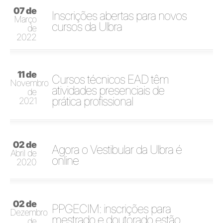
07 de
Inscrições abertas para novos
Março
cursos da Ulbra
de
2022
11 de
Cursos técnicos EAD têm
Novembro
atividades presenciais de
de
prática profissional
2021
02 de
Agora o Vestibular da Ulbra é
Abril de
online
2020
02 de
PPGECIM: inscrições para
Dezembro
mestrado e doutorado estão
de