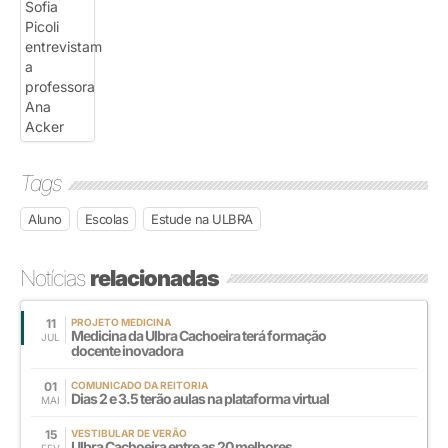
Tags
Aluno
Escolas
Estude na ULBRA
Notícias
relacionadas
11
PROJETO MEDICINA
Medicina da Ulbra Cachoeira terá formação
JUL
docente inovadora
01
COMUNICADO DA REITORIA
Dias 2 e 3.5 terão aulas na plataforma virtual
MAI
15
VESTIBULAR DE VERÃO
Ulbra Cachoeira entre as 20 melhores
FEV