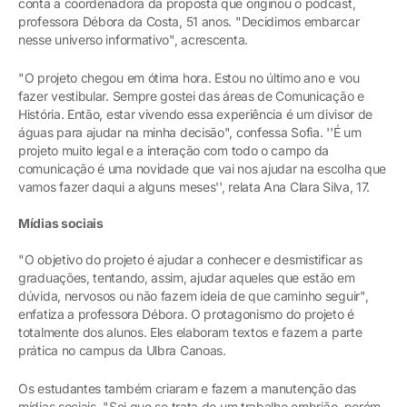
conta a coordenadora da proposta que originou o podcast,
professora Débora da Costa, 51 anos. "Decidimos embarcar
nesse universo informativo", acrescenta.
"O projeto chegou em ótima hora. Estou no último ano e vou
fazer vestibular. Sempre gostei das áreas de Comunicação e
História. Então, estar vivendo essa experiência é um divisor de
águas para ajudar na minha decisão", confessa Sofia. ''É um
projeto muito legal e a interação com todo o campo da
comunicação é uma novidade que vai nos ajudar na escolha que
vamos fazer daqui a alguns meses'', relata Ana Clara Silva, 17.
Mídias sociais
"O objetivo do projeto é ajudar a conhecer e desmistificar as
graduações, tentando, assim, ajudar aqueles que estão em
dúvida, nervosos ou não fazem ideia de que caminho seguir",
enfatiza a professora Débora. O protagonismo do projeto é
totalmente dos alunos. Eles elaboram textos e fazem a parte
prática no campus da Ulbra Canoas.
Os estudantes também criaram e fazem a manutenção das
mídias sociais. "Sei que se trata de um trabalho embrião, porém