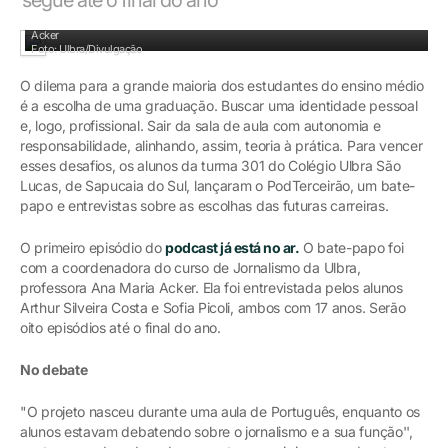
PodTerceirão: alunos Arthur Costa e Sofia Picoli entrevistam a professora Ana
Acker
Foto: Ulbra/Divulgação
O dilema para a grande maioria dos estudantes do ensino médio
é a escolha de uma graduação. Buscar uma identidade pessoal
e, logo, profissional. Sair da sala de aula com autonomia e
responsabilidade, alinhando, assim, teoria à prática. Para vencer
esses desafios, os alunos da turma 301 do Colégio Ulbra São
Lucas, de Sapucaia do Sul, lançaram o PodTerceirão, um bate-
papo e entrevistas sobre as escolhas das futuras carreiras.
O primeiro episódio do
podcast já está no ar
.
O bate-papo foi
com a coordenadora do curso de Jornalismo da Ulbra,
professora Ana Maria Acker. Ela foi entrevistada pelos alunos
Arthur Silveira Costa e Sofia Picoli, ambos com 17 anos. Serão
oito episódios até o final do ano.
No debate
"O projeto nasceu durante uma aula de Português, enquanto os
alunos estavam debatendo sobre o jornalismo e a sua função'',