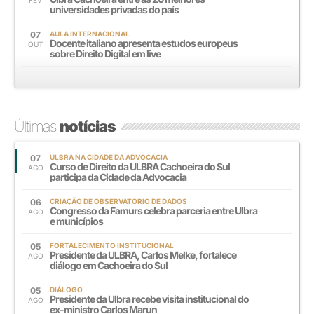
universidades privadas do país
07
AULA INTERNACIONAL
Docente italiano apresenta estudos europeus
OUT
sobre Direito Digital em live
Últimas
notícias
07
ULBRA NA CIDADE DA ADVOCACIA
Curso de Direito da ULBRA Cachoeira do Sul
AGO
participa da Cidade da Advocacia
06
CRIAÇÃO DE OBSERVATÓRIO DE DADOS
Congresso da Famurs celebra parceria entre Ulbra
AGO
e municípios
05
FORTALECIMENTO INSTITUCIONAL
Presidente da ULBRA, Carlos Melke, fortalece
AGO
diálogo em Cachoeira do Sul
05
DIÁLOGO
Presidente da Ulbra recebe visita institucional do
AGO
ex-ministro Carlos Marun