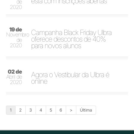
está com inscrições abertas
de
2020
19 de
Campanha Black Friday Ulbra
Novembro
oferece descontos de 40%
de
para novos alunos
2020
02 de
Agora o Vestibular da Ulbra é
Abril de
online
2020
1
2
3
4
5
6
>
Última