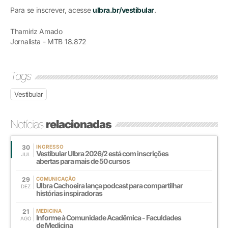
Para se inscrever, acesse
ulbra.br/vestibular
.
Thamiriz Amado
Jornalista - MTB 18.872
Tags
Vestibular
Notícias
relacionadas
30
INGRESSO
Vestibular Ulbra 2026/2 está com inscrições
JUL
abertas para mais de 50 cursos
29
COMUNICAÇÃO
Ulbra Cachoeira lança podcast para compartilhar
DEZ
histórias inspiradoras
21
MEDICINA
Informe à Comunidade Acadêmica - Faculdades
AGO
de Medicina