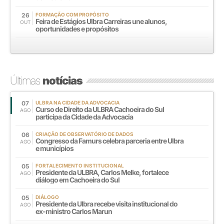
26
FORMAÇÃO COM PROPÓSITO
Feira de Estágios Ulbra Carreiras une alunos,
OUT
oportunidades e propósitos
Últimas
notícias
07
ULBRA NA CIDADE DA ADVOCACIA
Curso de Direito da ULBRA Cachoeira do Sul
AGO
participa da Cidade da Advocacia
06
CRIAÇÃO DE OBSERVATÓRIO DE DADOS
Congresso da Famurs celebra parceria entre Ulbra
AGO
e municípios
05
FORTALECIMENTO INSTITUCIONAL
Presidente da ULBRA, Carlos Melke, fortalece
AGO
diálogo em Cachoeira do Sul
05
DIÁLOGO
Presidente da Ulbra recebe visita institucional do
AGO
ex-ministro Carlos Marun