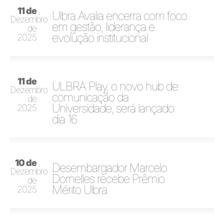
11 de
Ulbra Avalia encerra com foco
Dezembro
em gestão, liderança e
de
evolução institucional
2025
11 de
ULBRA Play, o novo hub de
Dezembro
comunicação da
de
Universidade, será lançado
2025
dia 16
10 de
Desembargador Marcelo
Dezembro
Dornelles recebe Prêmio
de
Mérito Ulbra
2025