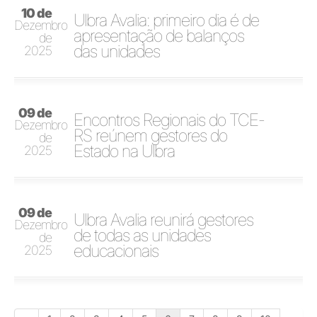
10 de
Ulbra Avalia: primeiro dia é de
Dezembro
apresentação de balanços
de
das unidades
2025
09 de
Encontros Regionais do TCE-
Dezembro
RS reúnem gestores do
de
Estado na Ulbra
2025
09 de
Ulbra Avalia reunirá gestores
Dezembro
de todas as unidades
de
educacionais
2025