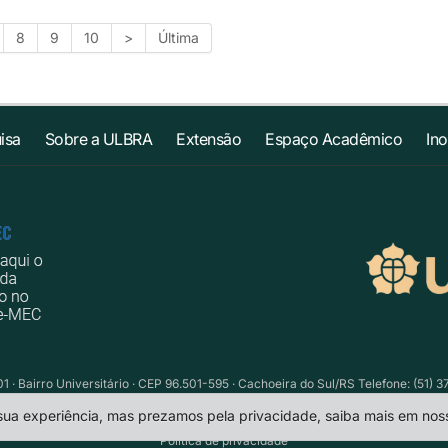
8
9
10
>
Última
isa
Sobre a ULBRA
Extensão
Espaço Acadêmico
In
1 · Bairro Universitário · CEP 96.501-595 · Cachoeira do Sul/RS Telefone: (51) 
 sua experiência, mas prezamos pela privacidade, saiba mais em no
Política de privacidade