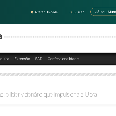
Já sou Alun
Alterar Unidade
Buscar
a
quisa
Extensão
EAD
Confessionalidade
: o líder visionário que impulsiona a Ulbra