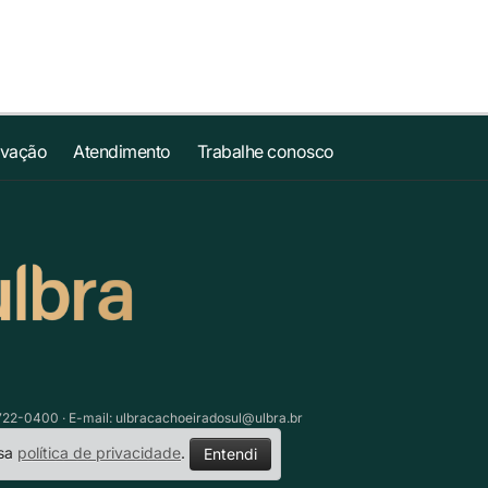
ovação
Atendimento
Trabalhe conosco
3722-0400 · E-mail:
ulbracachoeiradosul@ulbra.br
ssa
política de privacidade
.
Entendi