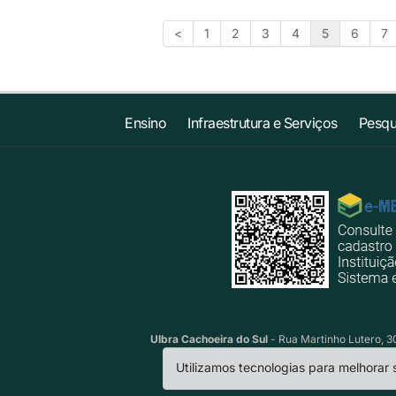
<
1
2
3
4
5
6
7
Ensino
Infraestrutura e Serviços
Pesqu
Ulbra Cachoeira do Sul
- Rua Martinho Lutero, 30
Utilizamos tecnologias para melhorar