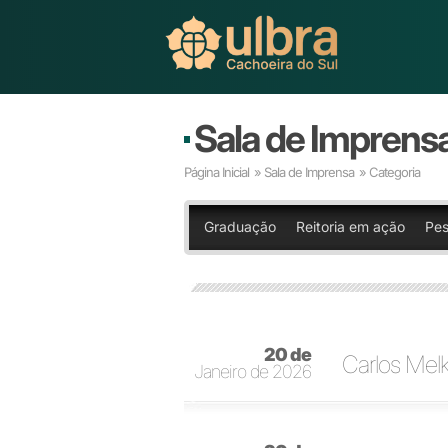
Sala de Imprens
Página Inicial
»
Sala de Imprensa
» Categoria
Graduação
Reitoria em ação
Pes
20 de
Carlos Melke
Janeiro de 2026