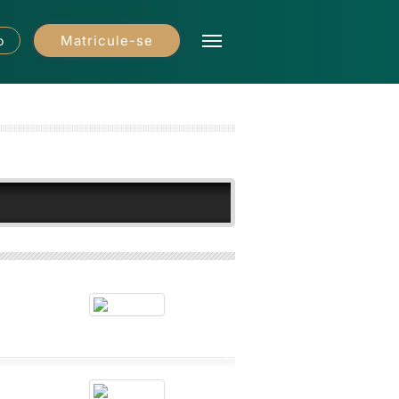
Matricule-se
o