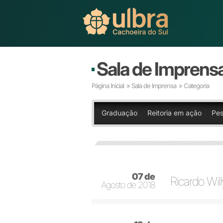
Sala de Imprens
Página Inicial
»
Sala de Imprensa
» Categoria
Graduação
Reitoria em ação
Pes
07 de
Ricardo Will
Agosto de 2018