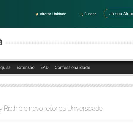
Já sou Alun
Alterar Unidade
Buscar
a
quisa
Extensão
EAD
Confessionalidade
y Rieth é o novo reitor da Universidade