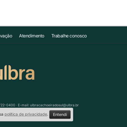
ovação
Atendimento
Trabalhe conosco
3722-0400 · E-mail:
ulbracachoeiradosul@ulbra.br
ssa
política de privacidade
.
Entendi