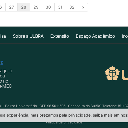
6
27
28
29
30
31
32
>
isa
Sobre a ULBRA
Extensão
Espaço Acadêmico
In
1 · Bairro Universitário · CEP 96.501-595 · Cachoeira do Sul/RS Telefone: (51) 
 sua experiência, mas prezamos pela privacidade, saiba mais em no
Política de privacidade