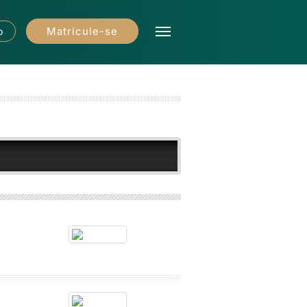
Matricule-se
o