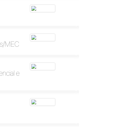
es/MEC
ncial e