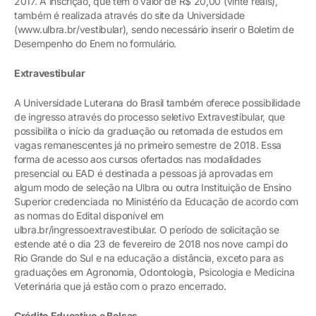
2017. A inscrição, que tem o valor de R$ 20,00 (vinte reais),
também é realizada através do site da Universidade
(www.ulbra.br/vestibular), sendo necessário inserir o Boletim de
Desempenho do Enem no formulário.
Extravestibular
A Universidade Luterana do Brasil também oferece possibilidade
de ingresso através do processo seletivo Extravestibular, que
possibilita o início da graduação ou retomada de estudos em
vagas remanescentes já no primeiro semestre de 2018. Essa
forma de acesso aos cursos ofertados nas modalidades
presencial ou EAD é destinada a pessoas já aprovadas em
algum modo de seleção na Ulbra ou outra Instituição de Ensino
Superior credenciada no Ministério da Educação de acordo com
as normas do Edital disponível em
ulbra.br/ingressoextravestibular. O período de solicitação se
estende até o dia 23 de fevereiro de 2018 nos nove campi do
Rio Grande do Sul e na educação a distância, exceto para as
graduações em Agronomia, Odontologia, Psicologia e Medicina
Veterinária que já estão com o prazo encerrado.
Crédito Educativo e Bolsas