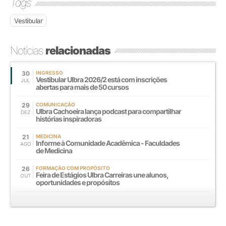
Tags
Vestibular
Notícias
relacionadas
30
INGRESSO
Vestibular Ulbra 2026/2 está com inscrições
JUL
abertas para mais de 50 cursos
29
COMUNICAÇÃO
Ulbra Cachoeira lança podcast para compartilhar
DEZ
histórias inspiradoras
21
MEDICINA
Informe à Comunidade Acadêmica - Faculdades
AGO
de Medicina
26
FORMAÇÃO COM PROPÓSITO
Feira de Estágios Ulbra Carreiras une alunos,
OUT
oportunidades e propósitos