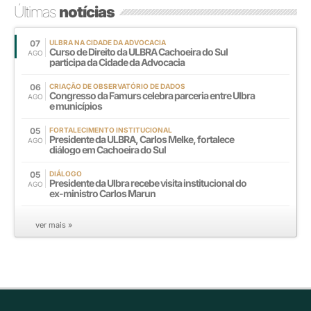
Últimas
notícias
07
ULBRA NA CIDADE DA ADVOCACIA
Curso de Direito da ULBRA Cachoeira do Sul
AGO
participa da Cidade da Advocacia
06
CRIAÇÃO DE OBSERVATÓRIO DE DADOS
Congresso da Famurs celebra parceria entre Ulbra
AGO
e municípios
05
FORTALECIMENTO INSTITUCIONAL
Presidente da ULBRA, Carlos Melke, fortalece
AGO
diálogo em Cachoeira do Sul
05
DIÁLOGO
Presidente da Ulbra recebe visita institucional do
AGO
ex-ministro Carlos Marun
ver mais »