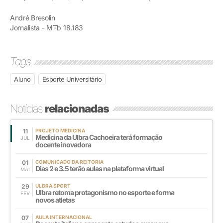
André Bresolin
Jornalista - MTb 18.183
Tags
Aluno
Esporte Universitário
Notícias
relacionadas
11
PROJETO MEDICINA
Medicina da Ulbra Cachoeira terá formação
JUL
docente inovadora
01
COMUNICADO DA REITORIA
Dias 2 e 3.5 terão aulas na plataforma virtual
MAI
29
ULBRA SPORT
Ulbra retoma protagonismo no esporte e forma
FEV
novos atletas
07
AULA INTERNACIONAL