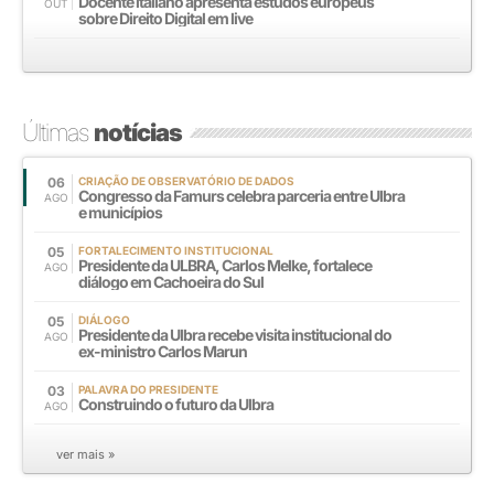
Docente italiano apresenta estudos europeus
OUT
sobre Direito Digital em live
Últimas
notícias
06
CRIAÇÃO DE OBSERVATÓRIO DE DADOS
Congresso da Famurs celebra parceria entre Ulbra
AGO
e municípios
05
FORTALECIMENTO INSTITUCIONAL
Presidente da ULBRA, Carlos Melke, fortalece
AGO
diálogo em Cachoeira do Sul
05
DIÁLOGO
Presidente da Ulbra recebe visita institucional do
AGO
ex-ministro Carlos Marun
03
PALAVRA DO PRESIDENTE
Construindo o futuro da Ulbra
AGO
ver mais »