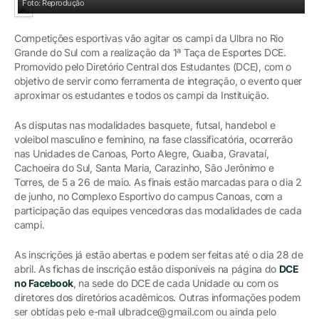
Foto: Reprodução
Competições esportivas vão agitar os campi da Ulbra no Rio
Grande do Sul com a realização da 1ª Taça de Esportes DCE.
Promovido pelo Diretório Central dos Estudantes (DCE), com o
objetivo de servir como ferramenta de integração, o evento quer
aproximar os estudantes e todos os campi da Instituição.
As disputas nas modalidades basquete, futsal, handebol e
voleibol masculino e feminino, na fase classificatória, ocorrerão
nas Unidades de Canoas, Porto Alegre, Guaíba, Gravataí,
Cachoeira do Sul, Santa Maria, Carazinho, São Jerônimo e
Torres, de 5 a 26 de maio. As finais estão marcadas para o dia 2
de junho, no Complexo Esportivo do campus Canoas, com a
participação das equipes vencedoras das modalidades de cada
campi.
As inscrições já estão abertas e podem ser feitas até o dia 28 de
abril. As fichas de inscrição estão disponíveis na página do
DCE
no Facebook
, na sede do DCE de cada Unidade ou com os
diretores dos diretórios acadêmicos. Outras informações podem
ser obtidas pelo e-mail ulbradce@gmail.com ou ainda pelo