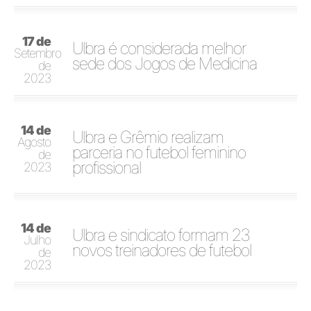
17 de
Ulbra é considerada melhor
Setembro
sede dos Jogos de Medicina
de
2023
14 de
Ulbra e Grêmio realizam
Agosto
parceria no futebol feminino
de
profissional
2023
14 de
Ulbra e sindicato formam 23
Julho
novos treinadores de futebol
de
2023