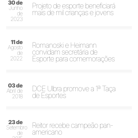
30 de
Projeto de esporte beneficiará
Junho
mais de mil crianças e jovens
de
2023
11 de
Romanoski e Heimann
Agosto
convidam secretária de
de
Esporte para comemorações
2022
03 de
DCE Ulbra promove a 1ª Taça
Abril de
de Esportes
2018
23 de
Reitor recebe campeão pan-
Setembro
americano
de