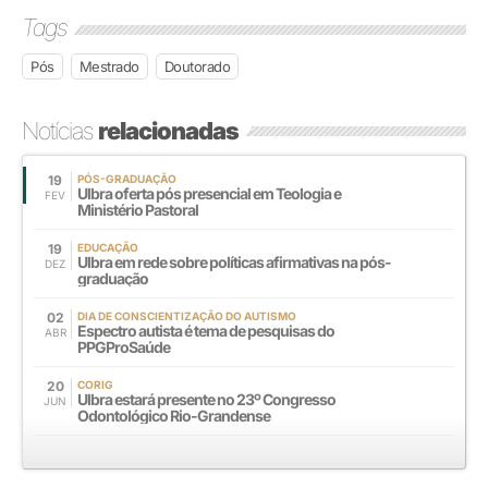
Tags
Pós
Mestrado
Doutorado
Notícias
relacionadas
19
PÓS-GRADUAÇÃO
Ulbra oferta pós presencial em Teologia e
FEV
Ministério Pastoral
19
EDUCAÇÃO
Ulbra em rede sobre políticas afirmativas na pós-
DEZ
graduação
02
DIA DE CONSCIENTIZAÇÃO DO AUTISMO
Espectro autista é tema de pesquisas do
ABR
PPGProSaúde
20
CORIG
Ulbra estará presente no 23º Congresso
JUN
Odontológico Rio-Grandense