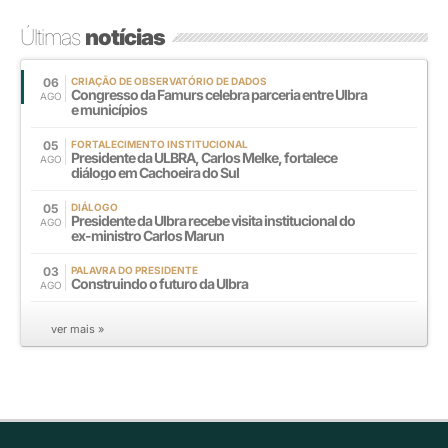
Últimas
notícias
06
CRIAÇÃO DE OBSERVATÓRIO DE DADOS
Congresso da Famurs celebra parceria entre Ulbra
AGO
e municípios
05
FORTALECIMENTO INSTITUCIONAL
Presidente da ULBRA, Carlos Melke, fortalece
AGO
diálogo em Cachoeira do Sul
05
DIÁLOGO
Presidente da Ulbra recebe visita institucional do
AGO
ex-ministro Carlos Marun
03
PALAVRA DO PRESIDENTE
Construindo o futuro da Ulbra
AGO
ver mais »