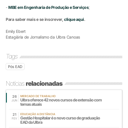
-
MBE em Engenharia de Produção e Serviços
;
Para saber mais e se inscrever,
clique aqui
.
Emily Ebert
Estagiária de Jornalismo da Ulbra Canoas
Tags
Pós EAD
Notícias
relacionadas
26
MERCADO DE TRABALHO
Ulbra oferece 42 novos cursos de extensão com
JUN
temas atuais
21
EDUCAÇÃO A DISTÂNCIA
Gestão Hospitalar é o novo curso de graduação
FEV
EAD da Ulbra