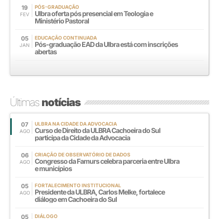
19
PÓS-GRADUAÇÃO
Ulbra oferta pós presencial em Teologia e
FEV
Ministério Pastoral
05
EDUCAÇÃO CONTINUADA
Pós-graduação EAD da Ulbra está com inscrições
JAN
abertas
Últimas
notícias
07
ULBRA NA CIDADE DA ADVOCACIA
Curso de Direito da ULBRA Cachoeira do Sul
AGO
participa da Cidade da Advocacia
06
CRIAÇÃO DE OBSERVATÓRIO DE DADOS
Congresso da Famurs celebra parceria entre Ulbra
AGO
e municípios
05
FORTALECIMENTO INSTITUCIONAL
Presidente da ULBRA, Carlos Melke, fortalece
AGO
diálogo em Cachoeira do Sul
05
DIÁLOGO