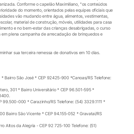
anizada. Conforme o capelão Maximiliano, "os conteúdos
rioridade do momento, orientados pelas equipes oficiais que
sidades vão mudando entre água, alimentos, vestimentas,
colar, material de construção, móveis, utilidades para casa
imento e no bem-estar das crianças desabrigadas, o curso
tá em plena campanha de arrecadação de brinquedos e
minhar sua terceira remessa de donativos em 10 dias.
1 * Bairro São José * CEP 92425-900 *Canoas/RS Telefone:
ero, 301 * Bairro Universitário * CEP 96.501-595 *
-0400.
 99.500-000 * Carazinho/RS Telefone: (54) 3329.1111 *
600 Bairro São Vicente * CEP 94.155-052 * Gravataí/RS
ro Altos da Alegria - CEP 92 725-100 Telefone: (51)