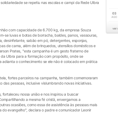
olidariedade se repetiu nas escolas e campi da Rede Ulbra
03
AGO
ver
nhão com capacidade de 6.700 kg, da empresa Souza
am-se luvas e botas de borracha, baldes, panos, vassouras,
a, desinfetante, sabão em pó, detergentes, esponjas,
upas de cama, além de brinquedos, utensílios domésticos e
Gerson Prates, "esta campanha é um gesto fraterno de
o da Ulbra para a formação com propósito, onde se
a adianta o conhecimento se ele não é colocado em prática
stela, fortes parceiros na campanha, também comemoraram
 das pessoas, inclusive vislumbrando novas iniciativas.
, fortaleceu nossa união e nos inspirou a buscar
Compartilhando a mesma fé cristã, enxergamos a
outras ocasiões, como essa de assistência às pessoas mais
ncia do evangelho", declara o padre e comunicador Leonir