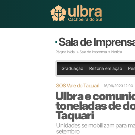
Sala de Imprens
Página Inicial
»
Sala de Imprensa
» Notícia
Graduação
Reitoria em ação
Pes
SOS Vale do Taquari
16/09/2023 12:00
Ulbra e comuni
toneladas de do
Taquari
Unidades se mobilizam para ma
setembro