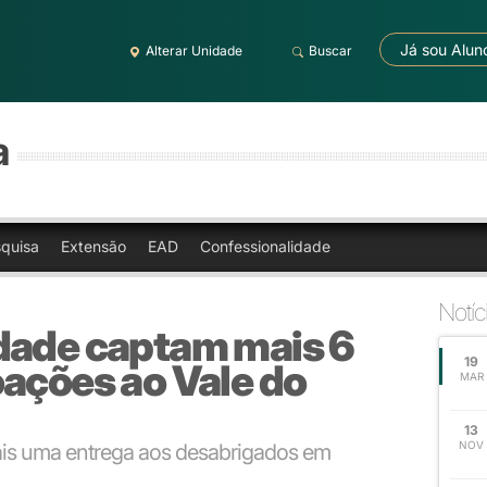
Já sou Alun
Alterar Unidade
Buscar
a
quisa
Extensão
EAD
Confessionalidade
Notíc
dade captam mais 6
19
ações ao Vale do
MAR
13
NOV
is uma entrega aos desabrigados em