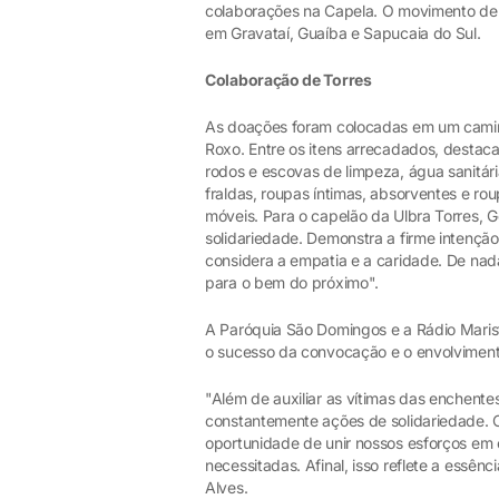
colaborações na Capela. O movimento de s
em Gravataí, Guaíba e Sapucaia do Sul.
Colaboração de Torres
As doações foram colocadas em um cami
Roxo. Entre os itens arrecadados, destac
rodos e escovas de limpeza, água sanitári
fraldas, roupas íntimas, absorventes e ro
móveis. Para o capelão da Ulbra Torres, 
solidariedade. Demonstra a firme intençã
considera a empatia e a caridade. De nad
para o bem do próximo".
A Paróquia São Domingos e a Rádio Mari
o sucesso da convocação e o envolvimento
"Além de auxiliar as vítimas das enchentes
constantemente ações de solidariedade. 
oportunidade de unir nossos esforços em 
necessitadas. Afinal, isso reflete a essê
Alves.