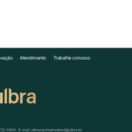
ovação
Atendimento
Trabalhe conosco
3722-0400 · E-mail:
ulbracachoeiradosul@ulbra.br