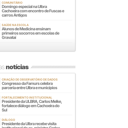
COMUNITÁRIO
Domingo especial na Ulbra
Cachoeira com encontro de Fuscas e
carros Antigos
SAÚDE NA ESCOLA
Alunos de Medicina ensinam
primeiros socorros em escolas de
Gravataí
mas
notícias
CRIAÇÃO DE OBSERVATÓRIO DE DADOS
Congresso da Famurs celebra
parceria entre Ulbra e municípios
FORTALECIMENTO INSTITUCIONAL
Presidente da ULBRA, Carlos Melke,
fortalece diálogo em Cachoeira do
Sul
DIÁLOGO
Presidente da Ulbra recebe visita
institucional do ex-ministro Carlos