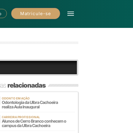
Matricule-se
o
ias
relacionadas
ODONTO EM AÇÃO
Odontologia da Ulbra Cachoeira
realiza Aula Inaugural
CARREIRA PROFISSIONAL
Alunos de Cerro Branco conhecem o
campus da Ulbra Cachoeira