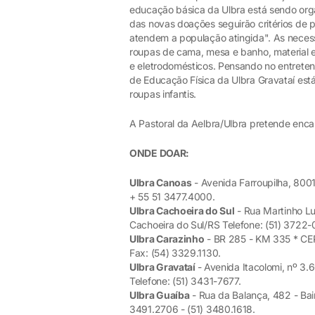
educação básica da Ulbra está sendo org
das novas doações seguirão critérios de p
atendem a população atingida". As neces
roupas de cama, mesa e banho, material es
e eletrodomésticos. Pensando no entreten
de Educação Física da Ulbra Gravataí es
roupas infantis.
A Pastoral da Aelbra/Ulbra pretende enca
ONDE DOAR:
Ulbra Canoas
- Avenida Farroupilha, 800
+ 55 51 3477.4000.
Ulbra Cachoeira do Sul
- Rua Martinho Lut
Cachoeira do Sul/RS Telefone: (51) 3722
Ulbra Carazinho
- BR 285 - KM 335 * CEP
Fax: (54) 3329.1130.
Ulbra Gravataí
- Avenida Itacolomi, nº 3.
Telefone: (51) 3431-7677.
Ulbra Guaíba
- Rua da Balança, 482 - Bair
3491.2706 - (51) 3480.1618.