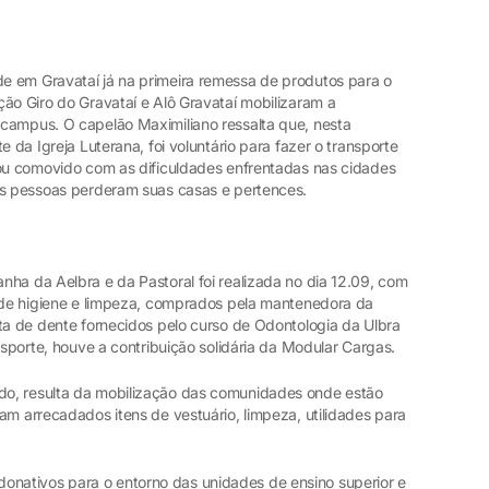
e em Gravataí já na primeira remessa de produtos para o
ão Giro do Gravataí e Alô Gravataí mobilizaram a
campus. O capelão Maximiliano ressalta que, nesta
e da Igreja Luterana, foi voluntário para fazer o transporte
cou comovido com as dificuldades enfrentadas nas cidades
as pessoas perderam suas casas e pertences.
ha da Aelbra e da Pastoral foi realizada no dia 12.09, com
s de higiene e limpeza, comprados pela mantenedora da
ta de dente fornecidos pelo curso de Odontologia da Ulbra
nsporte, houve a contribuição solidária da Modular Cargas.
o, resulta da mobilização das comunidades onde estão
am arrecadados itens de vestuário, limpeza, utilidades para
ativos para o entorno das unidades de ensino superior e