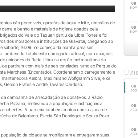
ativos para o Vale do Taquari
08
NOV
tos não perecíveis, garrafas de água e leite, utensílios de
06
e cama e banho e materiais de higiene doados pela
NOV
rigados do Vale do Taquari partiu da Ulbra Torres e foi
os dos moradores e instituições de Gravataí, chegando ao
e sábado, 16.09, no começo da manhã para ser
i também foi totalmente carregado no local, com doações
de unidades da Rede Ulbra na região metropolitana da
ulos partiram com mais de seis toneladas rumo ao Parque do
Últi
tista Marchese (Encantado). Coordenaram o carregamento e
da mantenedora Aelbra, Maximiliano Wolfgramm Silva, e os
s, Gerson Prates e André Tavares Cardoso.
06
AGO
o da campanha de arrecadação de donativos, a Rádio
nha Pizzaria, motivando a população e instituições a
05
as enchentes. A parceria também contou com a ajuda de
AGO
aúcha de Balonismo, Escola São Domingos e Souza Roxo
05
AGO
população da cidade se mobilizaram e entregaram suas