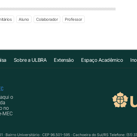
tários
Aluno
Colaborador
Professor
isa
Sobre a ULBRA
Extensão
Espaço Acadêmico
In
1 · Bairro Universitário · CEP 96.501-595 · Cachoeira do Sul/RS Telefone: (51) 