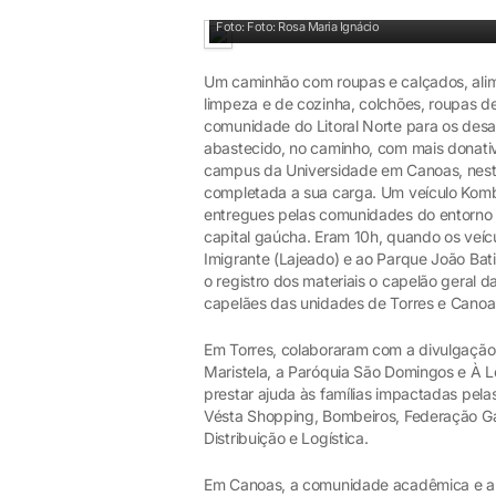
Dois veículos levaram mais de seis toneladas de don
Foto: Foto: Rosa Maria Ignácio
Um caminhão com roupas e calçados, alimen
limpeza e de cozinha, colchões, roupas d
comunidade do Litoral Norte para os desab
abastecido, no caminho, com mais donativ
campus da Universidade em Canoas, nest
completada a sua carga. Um veículo Komb
entregues pelas comunidades do entorno 
capital gaúcha. Eram 10h, quando os veíc
Imigrante (Lajeado) e ao Parque João Ba
o registro dos materiais o capelão geral 
capelães das unidades de Torres e Canoa
Em Torres, colaboraram com a divulgaçã
Maristela, a Paróquia São Domingos e À Le
prestar ajuda às famílias impactadas pel
Vésta Shopping, Bombeiros, Federação G
Distribuição e Logística.
Em Canoas, a comunidade acadêmica e a 