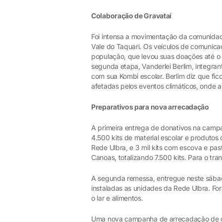
Colaboração de Gravataí
Foi intensa a movimentação da comunidad
Vale do Taquari. Os veículos de comunicaç
população, que levou suas doações até o 
segunda etapa, Vanderlei Berlim, integrant
com sua Kombi escolar. Berlim diz que fi
afetadas pelos eventos climáticos, onde 
Preparativos para nova arrecadação
A primeira entrega de donativos na campan
4.500 kits de material escolar e produto
Rede Ulbra, e 3 mil kits com escova e pas
Canoas, totalizando 7.500 kits. Para o tra
A segunda remessa, entregue neste sábad
instaladas as unidades da Rede Ulbra. For
o lar e alimentos.
Uma nova campanha de arrecadação de don