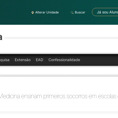
Já sou Alun
Alterar Unidade
Buscar
a
quisa
Extensão
EAD
Confessionalidade
Medicina ensinam primeiros socorros em escolas