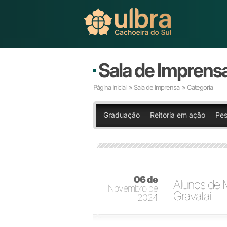
Sala de Imprens
Página Inicial
»
Sala de Imprensa
» Categoria
Graduação
Reitoria em ação
Pes
06 de
Alunos de 
Novembro de
Gravataí
2024