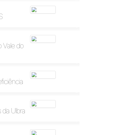
S
 Vale do
ficiência
 da Ulbra