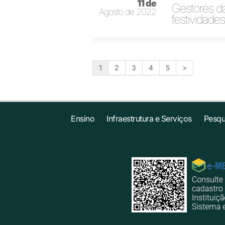
11 de
Gestores d
Agosto de 2022
festividades
1
2
3
4
5
>
Ensino
Infraestrutura e Serviços
Pesqu