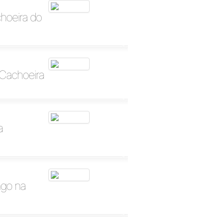
choeira do
 Cachoeira
a
ngo na