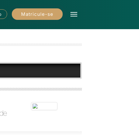
Matricule-se
o
 de