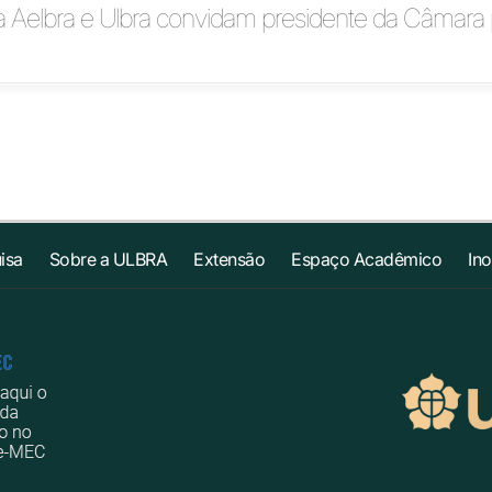
a Aelbra e Ulbra convidam presidente da Câmara 
isa
Sobre a ULBRA
Extensão
Espaço Acadêmico
In