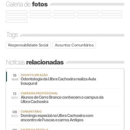
Galeria de
fotos
Tags
Responsabilidade Social
Assuntos Comunitários
Notícias
relacionadas
19
ODONTO EM AÇÃO
Odontologia da Ulbra Cachoeira realiza Aula
MAR
Inaugural
13
CARREIRA PROFISSIONAL
Alunos de Cerro Branco conhecem o campus da
NOV
Ulbra Cachoeira
08
COMUNITÁRIO
Domingo especial na Ulbra Cachoeira com
NOV
encontro de Fuscas e carros Antigos
SAÚDE NA ESCOLA