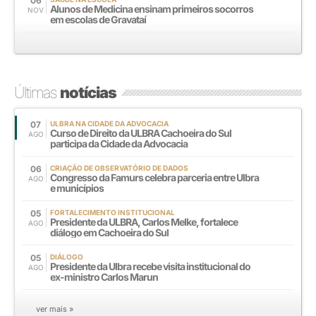
06
Alunos de Medicina ensinam primeiros socorros
NOV
em escolas de Gravataí
Últimas
notícias
07
ULBRA NA CIDADE DA ADVOCACIA
Curso de Direito da ULBRA Cachoeira do Sul
AGO
participa da Cidade da Advocacia
06
CRIAÇÃO DE OBSERVATÓRIO DE DADOS
Congresso da Famurs celebra parceria entre Ulbra
AGO
e municípios
05
FORTALECIMENTO INSTITUCIONAL
Presidente da ULBRA, Carlos Melke, fortalece
AGO
diálogo em Cachoeira do Sul
05
DIÁLOGO
Presidente da Ulbra recebe visita institucional do
AGO
ex-ministro Carlos Marun
ver mais »