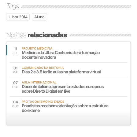
Tags
Ulbra 2014
Aluno
Notícias
relacionadas
11
PROJETO MEDICINA
Medicina da Ulbra Cachoeira terá formação
JUL
docente inovadora
01
COMUNICADO DA REITORIA
Dias 2 e 3.5 terão aulas na plataforma virtual
MAI
07
AULA INTERNACIONAL
Docente italiano apresenta estudos europeus
OUT
sobre Direito Digital em live
04
PROTAGONISMO NO ENADE
Enadistas recebem orientação sobre a estrutura
OUT
do exame