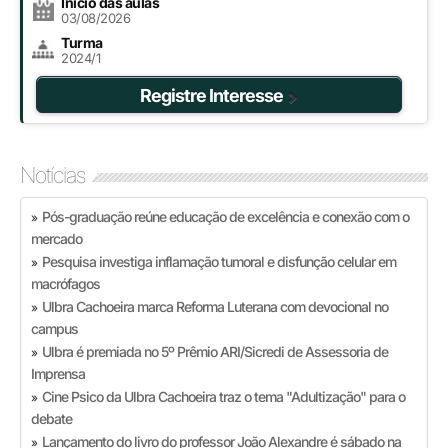
Início das aulas
03/08/2026
Turma
2024/1
Registre Interesse
Notícias
Pós-graduação reúne educação de excelência e conexão com o
»
mercado
Pesquisa investiga inflamação tumoral e disfunção celular em
»
macrófagos
Ulbra Cachoeira marca Reforma Luterana com devocional no
»
campus
Ulbra é premiada no 5º Prêmio ARI/Sicredi de Assessoria de
»
Imprensa
Cine Psico da Ulbra Cachoeira traz o tema "Adultização" para o
»
debate
Lançamento do livro do professor João Alexandre é sábado na
»