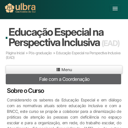
Alterar Unidade
Educação Especial na
Buscar
Perspectiva Inclusiva
(EAD)
Já sou Aluno
Página Inicial
»
Pós-graduação
» Educação Especial na Perspectiva Inclusiva
Matricule-se
(EAD)
Educação Básica
Menu
Graduação
Fale com a Coordenação
Pós-graduação
Sobre o Curso
Educação a Distância
Pesquisa
Considerando os saberes da Educação Especial e em diálogo
Extensão
com as normativas atuais sobre educação inclusiva e com a
BNCC, este curso se propõe a colaborar para a dinamização de
Infraestrutura e Serviços
práticas de atenção às pessoas com deficiência no espaço
Inovação
escolar e para a organização, em rede, do trabalho escolar, do
Sobre a ULBRA