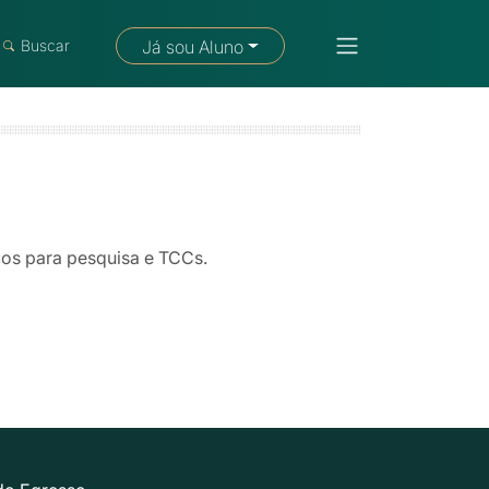
Fale com um consultor
Buscar
Já sou Aluno
os para pesquisa e TCCs.