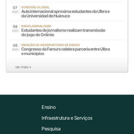
07
CONEXÃO GLOBAL
Aula internacional aproxima estudantes da Ulbra e
AGO
da Universidad de Huánuco
06
RADIOJORNALISMO
Estudantes de jornalismo realizam transmissão
AGO
do jogo do Grêmio
06
CRIAÇÃO DE OBSERVATÓRIO DE DADOS
Congresso da Famurs celebra parceria entre Ulbra
AGO
e municípios
ver mais »
Ensino
Infraestrutura e Serviços
Pesquisa