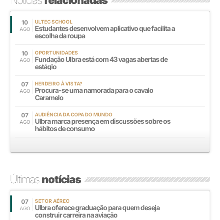
10
ULTEC SCHOOL
Estudantes desenvolvem aplicativo que facilita a
AGO
escolha da roupa
10
OPORTUNIDADES
Fundação Ulbra está com 43 vagas abertas de
AGO
estágio
07
HERDEIRO À VISTA?
Procura-se uma namorada para o cavalo
AGO
Caramelo
07
AUDIÊNCIA DA COPA DO MUNDO
Ulbra marca presença em discussões sobre os
AGO
hábitos de consumo
Últimas
notícias
07
SETOR AÉREO
Ulbra oferece graduação para quem deseja
AGO
construir carreira na aviação