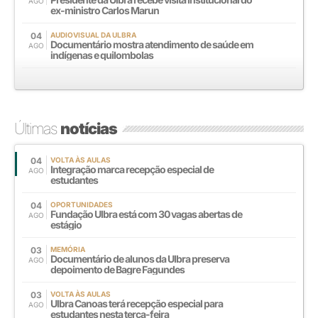
AGO
ex-ministro Carlos Marun
04
AUDIOVISUAL DA ULBRA
Documentário mostra atendimento de saúde em
AGO
indígenas e quilombolas
Últimas
notícias
04
VOLTA ÀS AULAS
Integração marca recepção especial de
AGO
estudantes
04
OPORTUNIDADES
Fundação Ulbra está com 30 vagas abertas de
AGO
estágio
03
MEMÓRIA
Documentário de alunos da Ulbra preserva
AGO
depoimento de Bagre Fagundes
03
VOLTA ÀS AULAS
Ulbra Canoas terá recepção especial para
AGO
estudantes nesta terça-feira