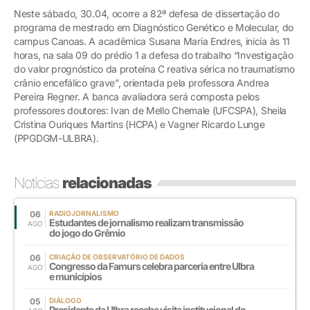
Neste sábado, 30.04, ocorre a 82ª defesa de dissertação do
programa de mestrado em Diagnóstico Genético e Molecular, do
campus Canoas. A acadêmica Susana Maria Endres, inicia às 11
horas, na sala 09 do prédio 1 a defesa do trabalho “Investigação
do valor prognóstico da proteína C reativa sérica no traumatismo
crânio encefálico grave”, orientada pela professora Andrea
Pereira Regner. A banca avaliadora será composta pelos
professores doutores: Ivan de Mello Chemale (UFCSPA), Sheila
Cristina Ouriques Martins (HCPA) e Vagner Ricardo Lunge
(PPGDGM-ULBRA).
Notícias
relacionadas
06
RADIOJORNALISMO
Estudantes de jornalismo realizam transmissão
AGO
do jogo do Grêmio
06
CRIAÇÃO DE OBSERVATÓRIO DE DADOS
Congresso da Famurs celebra parceria entre Ulbra
AGO
e municípios
05
DIÁLOGO
Presidente da Ulbra recebe visita institucional do