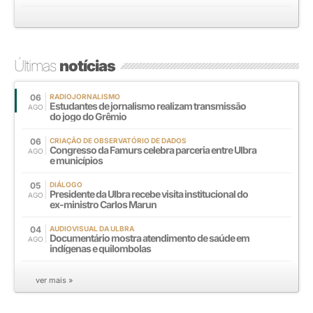
Últimas
notícias
06
RADIOJORNALISMO
Estudantes de jornalismo realizam transmissão
AGO
do jogo do Grêmio
06
CRIAÇÃO DE OBSERVATÓRIO DE DADOS
Congresso da Famurs celebra parceria entre Ulbra
AGO
e municípios
05
DIÁLOGO
Presidente da Ulbra recebe visita institucional do
AGO
ex-ministro Carlos Marun
04
AUDIOVISUAL DA ULBRA
Documentário mostra atendimento de saúde em
AGO
indígenas e quilombolas
ver mais »