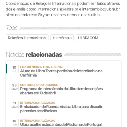
Coordenação de Relações Internacionais podem ser feitos através
dos e-mails coord.internacionais@ulbra.br e intercambio@ulbra.br,
além do endereço Skype: relacoes.internacionais.ulbra.
Tags
Relações Internacionais
Intercâmbio
ULBRACOM
Notícias
relacionadas
10
EXPERIÊNCIA INTERNACIONAL
Aluno da Ulbra Torres participa de intercâmbio na
JUL
Califórnia
28
CONQUISTANDO O MUNDO
Programa de Intercâmbio da Ulbra tem inscrições
MAR
abertas até 10 de abril
11
INTERNACIONALIZAÇÃO
Embaixador de Ruanda visita a Ulbra para discutir
MAR
parcerias acadêmicas
16
INTERNACIONALIZAÇÃO
Ulbra acolhe estudantes de Medicina de Portugal
FEV