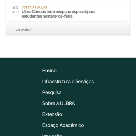
03
VOLTA ÀS AULAS
Ulbra Canoas terá recepção especial para
AGO
estudantes nesta terça-feira
ver mais »
Ensino
Infraestrutura e Serviços
Pesquisa
Sobre a ULBRA
Extensão
Espaço Acadêmico
Inovação