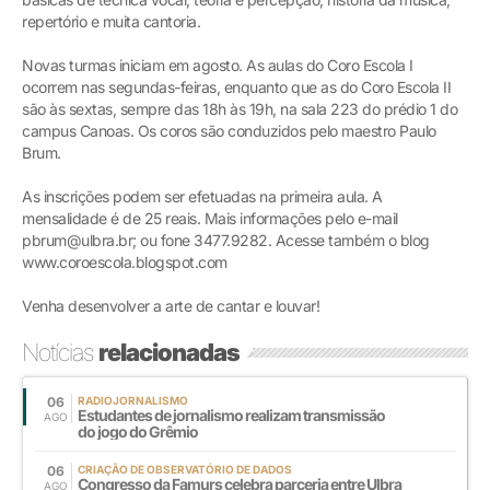
repertório e muita cantoria.
Novas turmas iniciam em agosto. As aulas do Coro Escola I
ocorrem nas segundas-feiras, enquanto que as do Coro Escola II
são às sextas, sempre das 18h às 19h, na sala 223 do prédio 1 do
campus Canoas. Os coros são conduzidos pelo maestro Paulo
Brum.
As inscrições podem ser efetuadas na primeira aula. A
mensalidade é de 25 reais. Mais informações pelo e-mail
pbrum@ulbra.br; ou fone 3477.9282. Acesse também o blog
www.coroescola.blogspot.com
Venha desenvolver a arte de cantar e louvar!
Notícias
relacionadas
06
RADIOJORNALISMO
Estudantes de jornalismo realizam transmissão
AGO
do jogo do Grêmio
06
CRIAÇÃO DE OBSERVATÓRIO DE DADOS
Congresso da Famurs celebra parceria entre Ulbra
AGO