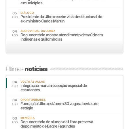
e municípios
05
DIÁLOGO
Presidente da Ulbra recebe visita institucional do
AGO
ex-ministro Carlos Marun
04
AUDIOVISUAL DA ULBRA
Documentário mostra atendimento de saúde em
AGO
indígenas e quilombolas
Últimas
notícias
04
VOLTA ÀS AULAS
Integração marca recepção especial de
AGO
estudantes
04
OPORTUNIDADES
Fundação Ulbra está com 30 vagas abertas de
AGO
estágio
03
MEMÓRIA
Documentário de alunos da Ulbra preserva
AGO
depoimento de Bagre Fagundes