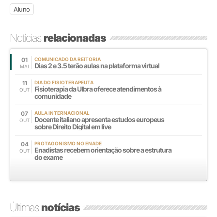
Aluno
Notícias
relacionadas
01
COMUNICADO DA REITORIA
Dias 2 e 3.5 terão aulas na plataforma virtual
MAI
11
DIA DO FISIOTERAPEUTA
Fisioterapia da Ulbra oferece atendimentos à
OUT
comunidade
07
AULA INTERNACIONAL
Docente italiano apresenta estudos europeus
OUT
sobre Direito Digital em live
04
PROTAGONISMO NO ENADE
Enadistas recebem orientação sobre a estrutura
OUT
do exame
Últimas
notícias