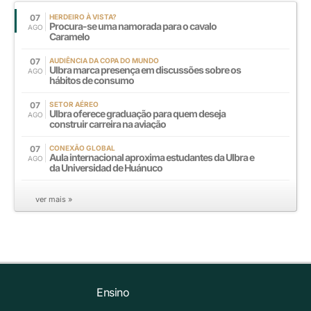
07
HERDEIRO À VISTA?
Procura-se uma namorada para o cavalo
AGO
Caramelo
07
AUDIÊNCIA DA COPA DO MUNDO
Ulbra marca presença em discussões sobre os
AGO
hábitos de consumo
07
SETOR AÉREO
Ulbra oferece graduação para quem deseja
AGO
construir carreira na aviação
07
CONEXÃO GLOBAL
Aula internacional aproxima estudantes da Ulbra e
AGO
da Universidad de Huánuco
ver mais »
Ensino