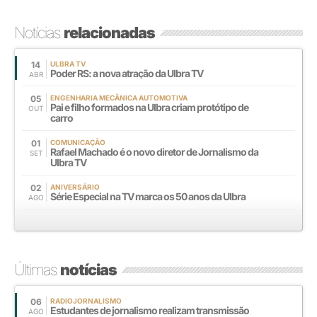
Notícias
relacionadas
14
ULBRA TV
Poder RS: a nova atração da Ulbra TV
ABR
05
ENGENHARIA MECÂNICA AUTOMOTIVA
Pai e filho formados na Ulbra criam protótipo de
OUT
carro
01
COMUNICAÇÃO
Rafael Machado é o novo diretor de Jornalismo da
SET
Ulbra TV
02
ANIVERSÁRIO
Série Especial na TV marca os 50 anos da Ulbra
AGO
Últimas
notícias
06
RADIOJORNALISMO
Estudantes de jornalismo realizam transmissão
AGO