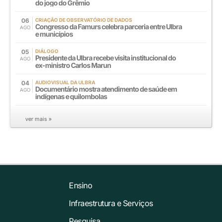
do jogo do Grêmio
06
CRIAÇÃO DE OBSERVATÓRIO DE DADOS
Congresso da Famurs celebra parceria entre Ulbra
AGO
e municípios
05
DIÁLOGO
Presidente da Ulbra recebe visita institucional do
AGO
ex-ministro Carlos Marun
04
AUDIOVISUAL DA ULBRA
Documentário mostra atendimento de saúde em
AGO
indígenas e quilombolas
ver mais »
Ensino
Infraestrutura e Serviços
Pesquisa