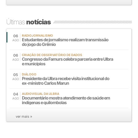
Últimas
notícias
06
RADIOJORNALISMO
Estudantes de jornalismo realizam transmissão
AGO
do jogo do Grêmio
06
CRIAÇÃO DE OBSERVATÓRIO DE DADOS
Congresso da Famurs celebra parceria entre Ulbra
AGO
e municípios
05
DIÁLOGO
Presidente da Ulbra recebe visita institucional do
AGO
ex-ministro Carlos Marun
04
AUDIOVISUAL DA ULBRA
Documentário mostra atendimento de saúde em
AGO
indígenas e quilombolas
ver mais »