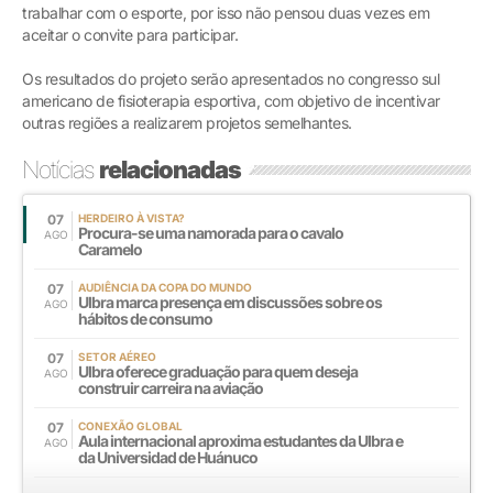
trabalhar com o esporte, por isso não pensou duas vezes em
aceitar o convite para participar.
Os resultados do projeto serão apresentados no congresso sul
americano de fisioterapia esportiva, com objetivo de incentivar
outras regiões a realizarem projetos semelhantes.
Notícias
relacionadas
07
HERDEIRO À VISTA?
Procura-se uma namorada para o cavalo
AGO
Caramelo
07
AUDIÊNCIA DA COPA DO MUNDO
Ulbra marca presença em discussões sobre os
AGO
hábitos de consumo
07
SETOR AÉREO
Ulbra oferece graduação para quem deseja
AGO
construir carreira na aviação
07
CONEXÃO GLOBAL
Aula internacional aproxima estudantes da Ulbra e
AGO
da Universidad de Huánuco