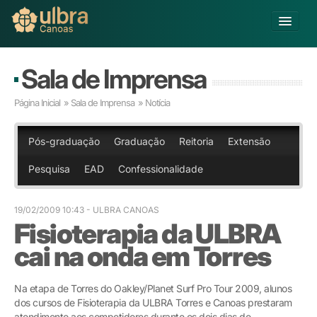
Alterar Unidade
Sala de Imprensa
Buscar
Página Inicial
»
Sala de Imprensa
» Notícia
Já sou Aluno
Matricule-se
Pós-graduação
Graduação
Reitoria
Extensão
Pesquisa
EAD
Confessionalidade
Educação Básica
Graduação
Educação a Distância
19/02/2009 10:43
- ULBRA CANOAS
Fisioterapia da ULBRA
Pós-graduação
Pesquisa
cai na onda em Torres
Extensão
Infraestrutura e Serviços
Na etapa de Torres do Oakley/Planet Surf Pro Tour 2009, alunos
Inovação
dos cursos de Fisioterapia da ULBRA Torres e Canoas prestaram
Sobre a ULBRA
atendimento aos competidores durante os dois dias de