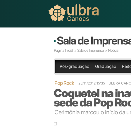
Sala de Imprens
Página Inicial
»
Sala de Imprensa
» Notícia
Pós-graduação
Graduação
Reito
Pop Rock
23/11/2012 15:35
- ULBRA CAN
Coquetel na in
sede da Pop Ro
Cerimônia marcou o início da u