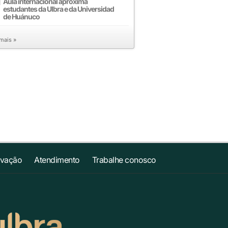
Aula internacional aproxima
estudantes da Ulbra e da Universidad
de Huánuco
 mais »
ovação
Atendimento
Trabalhe conosco