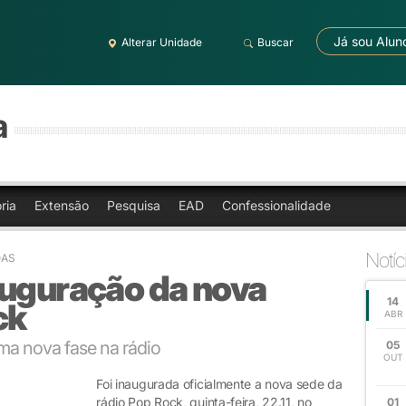
Já sou Alun
Alterar Unidade
Buscar
a
ria
Extensão
Pesquisa
EAD
Confessionalidade
Notíc
OAS
auguração da nova
14
ck
ABR
ma nova fase na rádio
05
OUT
Foi inaugurada oficialmente a nova sede da
rádio Pop Rock, quinta-feira, 22.11, no
01