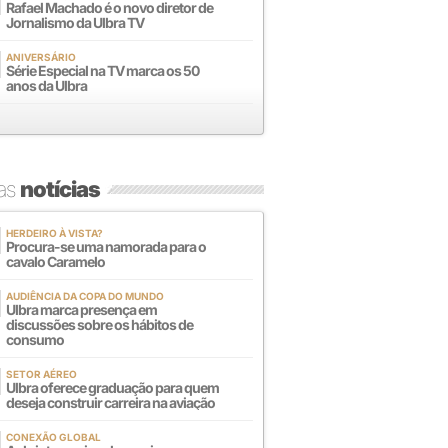
Rafael Machado é o novo diretor de
Jornalismo da Ulbra TV
ANIVERSÁRIO
Série Especial na TV marca os 50
anos da Ulbra
mas
notícias
HERDEIRO À VISTA?
Procura-se uma namorada para o
cavalo Caramelo
AUDIÊNCIA DA COPA DO MUNDO
Ulbra marca presença em
discussões sobre os hábitos de
consumo
SETOR AÉREO
Ulbra oferece graduação para quem
deseja construir carreira na aviação
CONEXÃO GLOBAL