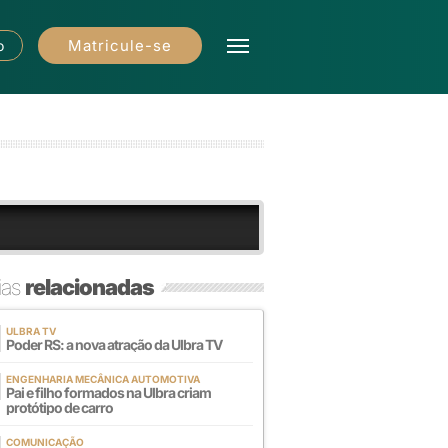
Matricule-se
o
ias
relacionadas
ULBRA TV
Poder RS: a nova atração da Ulbra TV
ENGENHARIA MECÂNICA AUTOMOTIVA
Pai e filho formados na Ulbra criam
protótipo de carro
COMUNICAÇÃO