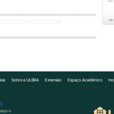
AGO
ver
isa
Sobre a ULBRA
Extensão
Espaço Acadêmico
In