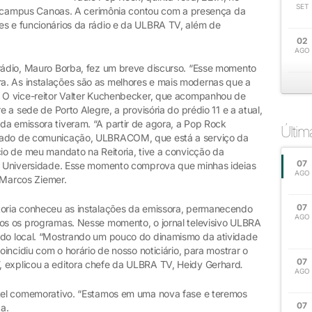
SET
ampus Canoas. A cerimônia contou com a presença da
es e funcionários da rádio e da ULBRA TV, além de
02
AGO
 rádio, Mauro Borba, fez um breve discurso. “Esse momento
a. As instalações são as melhores e mais modernas que a
. O vice-reitor Valter Kuchenbecker, que acompanhou de
e a sede de Porto Alegre, a provisória do prédio 11 e a atual,
da emissora tiveram. “A partir de agora, a Pop Rock
Últi
grado de comunicação, ULBRACOM, que está a serviço da
io de meu mandato na Reitoria, tive a convicção da
07
 a Universidade. Esse momento comprova que minhas ideias
AGO
r Marcos Ziemer.
07
toria conheceu as instalações da emissora, permanecendo
AGO
dos os programas. Nesse momento, o jornal televisivo ULBRA
 do local. “Mostrando um pouco do dinamismo da atividade
oincidiu com o horário de nosso noticiário, para mostrar o
07
, explicou a editora chefe da ULBRA TV, Heidy Gerhard
.
AGO
etel comemorativo. “Estamos em uma nova fase e teremos
07
a.