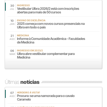
30
INGRESSO
Vestibular Ulbra 2026/2 está com inscrições
JUL
abertas para mais de 50 cursos
10
ENSINO DE EXCELÊNCIA
2025 começa com novos cursos presenciais na
JAN
Ulbra em todo o país
21
MEDICINA
Informe à Comunidade Acadêmica - Faculdades
AGO
de Medicina
06
INGRESSO EM 2023/2
Ulbra abre vestibular complementar para
MAR
Medicina
Últimas
notícias
07
HERDEIRO À VISTA?
Procura-se uma namorada para o cavalo
AGO
Caramelo