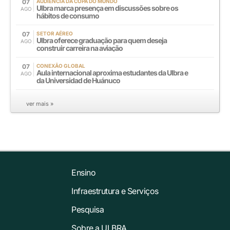
07
AUDIÊNCIA DA COPA DO MUNDO
Ulbra marca presença em discussões sobre os
AGO
hábitos de consumo
07
SETOR AÉREO
Ulbra oferece graduação para quem deseja
AGO
construir carreira na aviação
07
CONEXÃO GLOBAL
Aula internacional aproxima estudantes da Ulbra e
AGO
da Universidad de Huánuco
ver mais »
Ensino
Infraestrutura e Serviços
Pesquisa
Sobre a ULBRA