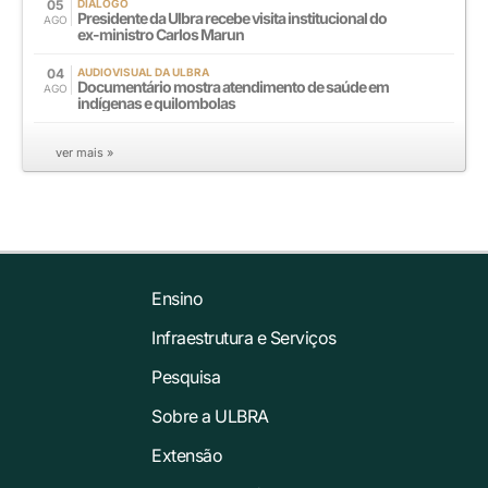
05
DIÁLOGO
Presidente da Ulbra recebe visita institucional do
AGO
ex-ministro Carlos Marun
04
AUDIOVISUAL DA ULBRA
Documentário mostra atendimento de saúde em
AGO
indígenas e quilombolas
ver mais »
Ensino
Infraestrutura e Serviços
Pesquisa
Sobre a ULBRA
Extensão