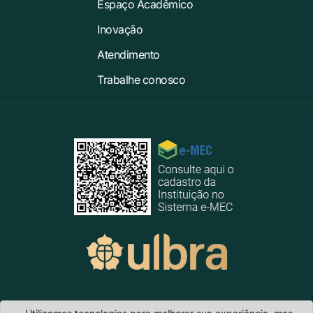
Espaço Acadêmico
Inovação
Atendimento
Trabalhe conosco
Ulbra Canoas
- Avenida Farroupilha, 8001 · Bairro São José · CEP