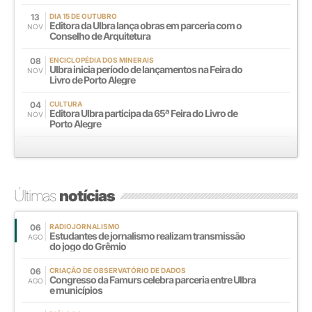
13
DIA 15 DE OUTUBRO
Editora da Ulbra lança obras em parceria com o
NOV
Conselho de Arquitetura
08
ENCICLOPÉDIA DOS MINERAIS
Ulbra inicia período de lançamentos na Feira do
NOV
Livro de Porto Alegre
04
CULTURA
Editora Ulbra participa da 65ª Feira do Livro de
NOV
Porto Alegre
Últimas
notícias
06
RADIOJORNALISMO
Estudantes de jornalismo realizam transmissão
AGO
do jogo do Grêmio
06
CRIAÇÃO DE OBSERVATÓRIO DE DADOS
Congresso da Famurs celebra parceria entre Ulbra
AGO
e municípios