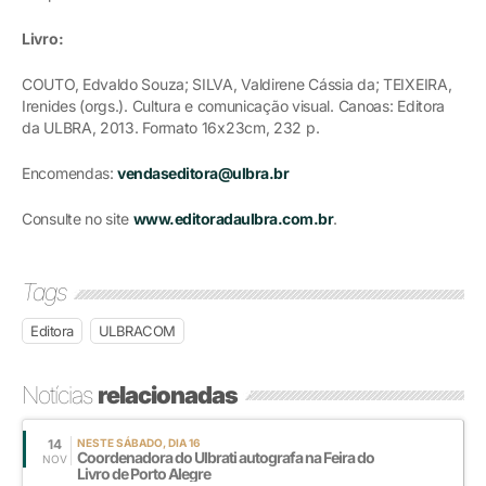
Livro:
COUTO, Edvaldo Souza; SILVA, Valdirene Cássia da; TEIXEIRA,
Irenides (orgs.). Cultura e comunicação visual. Canoas: Editora
da ULBRA, 2013. Formato 16x23cm, 232 p.
Encomendas:
vendaseditora@ulbra.br
Consulte no site
www.editoradaulbra.com.br
.
Tags
Editora
ULBRACOM
Notícias
relacionadas
14
NESTE SÁBADO, DIA 16
Coordenadora do Ulbrati autografa na Feira do
NOV
Livro de Porto Alegre