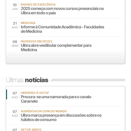
10
ENSINO DE EXCELÊNCIA
2025 começa com novos cursos presenciais na
JAN
Ulbra em todo o país
21
MEDICINA
Informe à Comunidade Acadêmica - Faculdades
AGO
de Medicina
06
INGRESSO EM 2023/2
Ulbra abre vestibular complementar para
MAR
Medicina
Últimas
notícias
07
HERDEIRO À VISTA?
Procura-se uma namorada para o cavalo
AGO
Caramelo
07
AUDIÊNCIA DA COPA DO MUNDO
Ulbra marca presença em discussões sobre os
AGO
hábitos de consumo
07
SETOR AÉREO