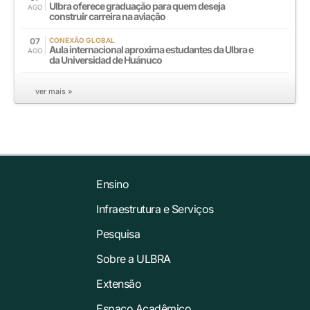
Ulbra oferece graduação para quem deseja
AGO
construir carreira na aviação
07
CONEXÃO GLOBAL
Aula internacional aproxima estudantes da Ulbra e
AGO
da Universidad de Huánuco
ver mais »
Ensino
Infraestrutura e Serviços
Pesquisa
Sobre a ULBRA
Extensão
Espaço Acadêmico