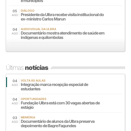
e municípios
05
DIÁLOGO
Presidente da Ulbra recebe visita institucional do
AGO
ex-ministro Carlos Marun
04
AUDIOVISUAL DA ULBRA
Documentário mostra atendimento de saúde em
AGO
indígenas e quilombolas
Últimas
notícias
04
VOLTA ÀS AULAS
Integração marca recepção especial de
AGO
estudantes
04
OPORTUNIDADES
Fundação Ulbra está com 30 vagas abertas de
AGO
estágio
03
MEMÓRIA
Documentário de alunos da Ulbra preserva
AGO
depoimento de Bagre Fagundes