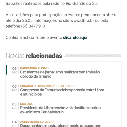
trabalhos realizados pela rede no Rio Grande do Sul.
As inscrições para participação no evento permanecem abertas
até o dia 25.05. Informações no site www.ulbra.br ou pelo
telefone (51) 3477.9101.
Confira a notícia sobre o evento
clicando aqui
.
Notícias
relacionadas
06
RADIOJORNALISMO
Estudantes de jornalismo realizam transmissão
AGO
do jogo do Grêmio
06
CRIAÇÃO DE OBSERVATÓRIO DE DADOS
Congresso da Famurs celebra parceria entre Ulbra
AGO
e municípios
05
DIÁLOGO
Presidente da Ulbra recebe visita institucional do
AGO
ex-ministro Carlos Marun
04
AUDIOVISUAL DA ULBRA
Documentário mostra atendimento de saúde em
AGO