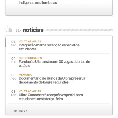
indígenas e quilombolas
Últimas
notícias
04
VOLTA ÀS AULAS
Integração marca recepção especial de
AGO
estudantes
04
OPORTUNIDADES
Fundação Ulbra está com 30 vagas abertas de
AGO
estágio
03
MEMÓRIA
Documentário de alunos da Ulbra preserva
AGO
depoimento de Bagre Fagundes
03
VOLTA ÀS AULAS
Ulbra Canoas terá recepção especial para
AGO
estudantes nesta terça-feira
ver mais »