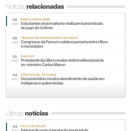
Notícias
relacionadas
06
RADIOJORNALISMO
Estudantes de jornalismo realizam transmissão
AGO
do jogo do Grêmio
06
CRIAÇÃO DE OBSERVATÓRIO DE DADOS
Congresso da Famurs celebra parceria entre Ulbra
AGO
e municípios
05
DIÁLOGO
Presidente da Ulbra recebe visita institucional do
AGO
ex-ministro Carlos Marun
04
AUDIOVISUAL DA ULBRA
Documentário mostra atendimento de saúde em
AGO
indígenas e quilombolas
Últimas
notícias
04
VOLTA ÀS AULAS
Integração marca recepção especial de
AGO