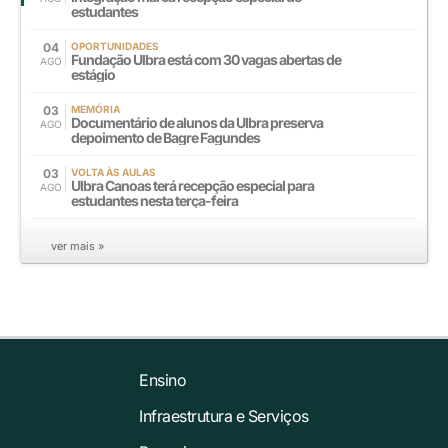
estudantes
04
OPORTUNIDADES
Fundação Ulbra está com 30 vagas abertas de
AGO
estágio
03
MEMÓRIA
Documentário de alunos da Ulbra preserva
AGO
depoimento de Bagre Fagundes
03
VOLTA ÀS AULAS
Ulbra Canoas terá recepção especial para
AGO
estudantes nesta terça-feira
ver mais »
Ensino
Infraestrutura e Serviços