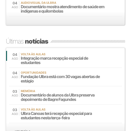
04
AUDIOVISUAL DA ULBRA
Documentário mostra atendimento de saúde em
AGO
indígenas e quilombolas
Últimas
notícias
04
VOLTA ÀS AULAS
Integração marca recepção especial de
AGO
estudantes
04
OPORTUNIDADES
Fundação Ulbra está com 30 vagas abertas de
AGO
estágio
03
MEMÓRIA
Documentário de alunos da Ulbra preserva
AGO
depoimento de Bagre Fagundes
03
VOLTA ÀS AULAS
Ulbra Canoas terá recepção especial para
AGO
estudantes nesta terça-feira
ver mais »