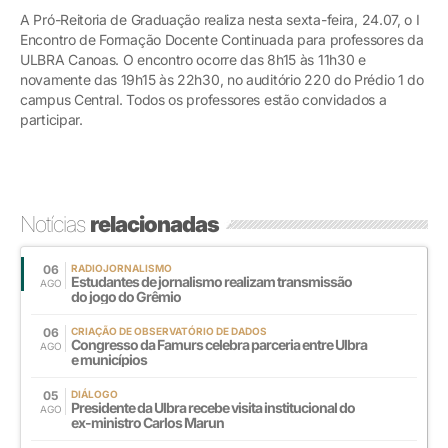
A Pró-Reitoria de Graduação realiza nesta sexta-feira, 24.07, o I
Encontro de Formação Docente Continuada para professores da
ULBRA Canoas. O encontro ocorre das 8h15 às 11h30 e
novamente das 19h15 às 22h30, no auditório 220 do Prédio 1 do
campus Central. Todos os professores estão convidados a
participar.
Notícias
relacionadas
06
RADIOJORNALISMO
Estudantes de jornalismo realizam transmissão
AGO
do jogo do Grêmio
06
CRIAÇÃO DE OBSERVATÓRIO DE DADOS
Congresso da Famurs celebra parceria entre Ulbra
AGO
e municípios
05
DIÁLOGO
Presidente da Ulbra recebe visita institucional do
AGO
ex-ministro Carlos Marun