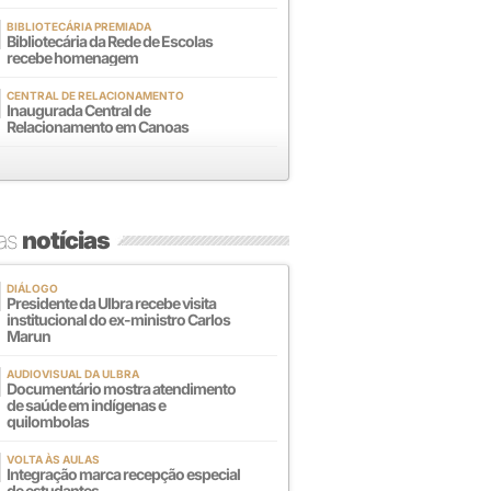
BIBLIOTECÁRIA PREMIADA
Bibliotecária da Rede de Escolas
recebe homenagem
CENTRAL DE RELACIONAMENTO
Inaugurada Central de
Relacionamento em Canoas
mas
notícias
DIÁLOGO
Presidente da Ulbra recebe visita
institucional do ex-ministro Carlos
Marun
AUDIOVISUAL DA ULBRA
Documentário mostra atendimento
de saúde em indígenas e
quilombolas
VOLTA ÀS AULAS
Integração marca recepção especial
de estudantes