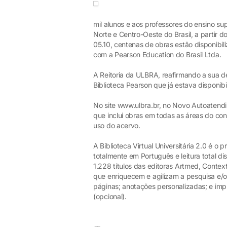
mil alunos e aos professores do ensino su
Norte e Centro-Oeste do Brasil, a partir d
05.10, centenas de obras estão disponibili
com a Pearson Education do Brasil Ltda.
A Reitoria da ULBRA, reafirmando a sua de
Biblioteca Pearson que já estava disponibi
No site www.ulbra.br, no Novo Autoatendim
que inclui obras em todas as áreas do c
uso do acervo.
A Biblioteca Virtual Universitária 2.0 é o 
totalmente em Português e leitura total di
1.228 títulos das editoras Artmed, Conte
que enriquecem e agilizam a pesquisa e/o
páginas; anotações personalizadas; e imp
(opcional).