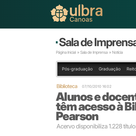
Sala de Imprens
Página Inicial
»
Sala de Imprensa
» Notícia
Pós-graduação
Graduação
Reito
Biblioteca
07/10/2010 16:02
Alunos e docen
têm acesso à Bi
Pearson
Acervo disponibiliza 1.228 títul