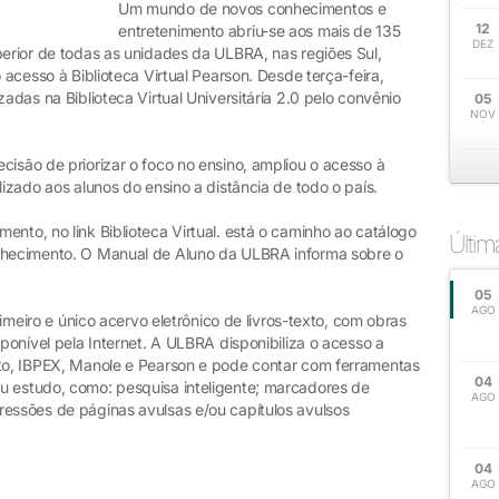
Um mundo de novos conhecimentos e
12
entretenimento abriu-se aos mais de 135
DEZ
perior de todas as unidades da ULBRA, nas regiões Sul,
o acesso à Biblioteca Virtual Pearson. Desde terça-feira,
zadas na Biblioteca Virtual Universitária 2.0 pelo convênio
05
NOV
cisão de priorizar o foco no ensino, ampliou o acesso à
lizado aos alunos do ensino a distância de todo o país.
ento, no link Biblioteca Virtual. está o caminho ao catálogo
Últi
onhecimento. O Manual de Aluno da ULBRA informa sobre o
05
AGO
primeiro e único acervo eletrônico de livros-texto, com obras
sponível pela Internet. A ULBRA disponibiliza o acesso a
xto, IBPEX, Manole e Pearson e pode contar com ferramentas
04
u estudo, como: pesquisa inteligente; marcadores de
AGO
ressões de páginas avulsas e/ou capítulos avulsos
04
AGO