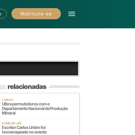
Matricule-se
o
ias
relacionadas
LIVROS
Ulbra permuta livros com o
Departamento Nacional de Produção
Mineral
FOME DE LER
Escritor Carlos Urbim foi
homenageado no evento