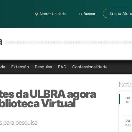
Já sou Alun
Alterar Unidade
Buscar
a
ria
Extensão
Pesquisa
EAD
Confessionalidade
Notíc
tes da ULBRA agora
09
blioteca Virtual
OUT
24
os para pesquisa
MAR