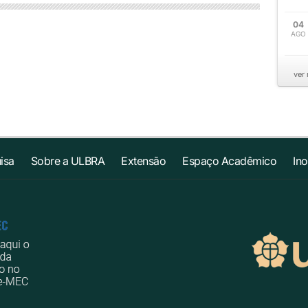
04
AGO
ver
isa
Sobre a ULBRA
Extensão
Espaço Acadêmico
In