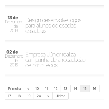
13 de
Design desenvolve jogos
Dezembro
para alunos de escolas
de
estaduais
2016
02 de
Empresa Júnior realiza
Dezembro
campanha de arrecadação
de
de brinquedos
2016
Primeira
<
10
11
12
13
14
15
16
17
18
19
20
>
Última