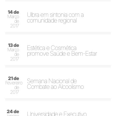
14 de
Ulbra em sintonia com a
Março
comunidade regional
de
2017
13 de
Estética e Cosmética
Março
promove Saúde e Bem-Estar
de
2017
21 de
Semana Nacional de
Fevereiro
Combate ao Alcoolismo
de
2017
24 de
Universidade e Executivo
Janeiro