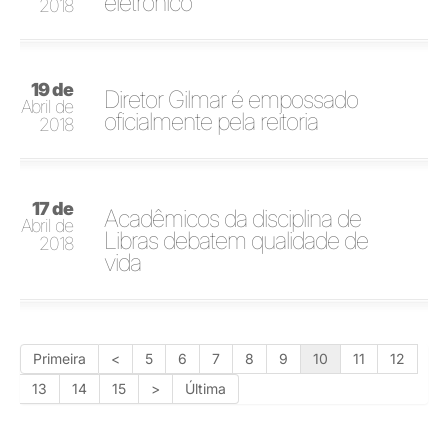
eletrônico
2018
19 de
Diretor Gilmar é empossado
Abril de
oficialmente pela reitoria
2018
17 de
Acadêmicos da disciplina de
Abril de
Libras debatem qualidade de
2018
vida
Primeira
<
5
6
7
8
9
10
11
12
13
14
15
>
Última