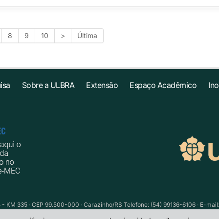
8
9
10
>
Última
isa
Sobre a ULBRA
Extensão
Espaço Acadêmico
In
 - KM 335 · CEP 99.500-000 · Carazinho/RS Telefone: (54) 99136-6106 · E-mail