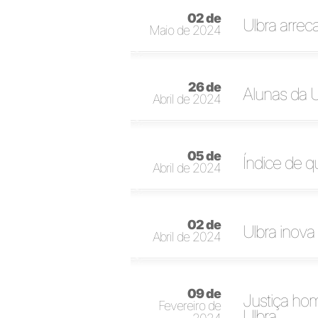
02 de
Ulbra arrec
Maio de 2024
26 de
Alunas da 
Abril de 2024
05 de
Índice de q
Abril de 2024
02 de
Ulbra inov
Abril de 2024
09 de
Justiça hom
Fevereiro de
Ulbra