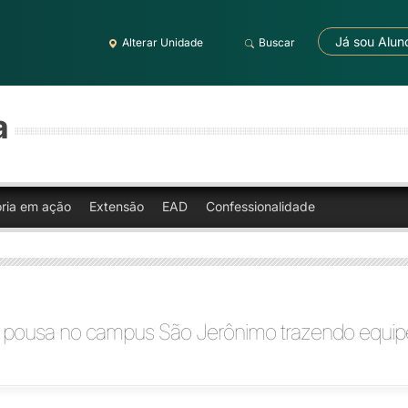
Já sou Alun
Alterar Unidade
Buscar
a
oria em ação
Extensão
EAD
Confessionalidade
o pousa no campus São Jerônimo trazendo equip