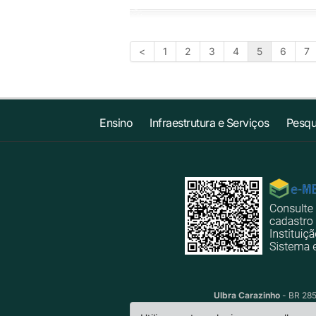
<
1
2
3
4
5
6
7
Ensino
Infraestrutura e Serviços
Pesqu
Ulbra Carazinho
- BR 285