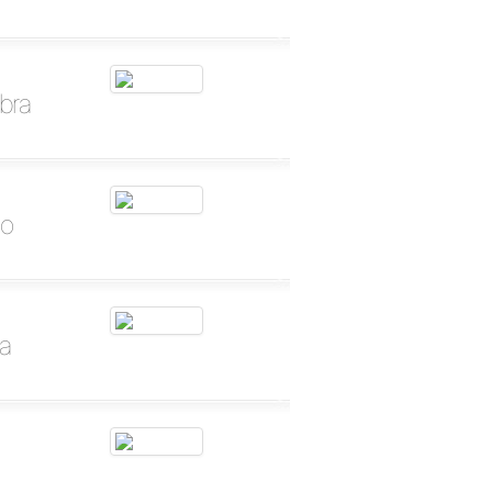
bra
ão
ra