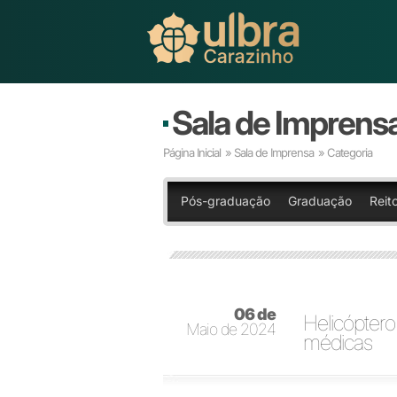
Sala de Imprens
Página Inicial
»
Sala de Imprensa
» Categoria
Pós-graduação
Graduação
Reit
06 de
Helicópter
Maio de 2024
médicas