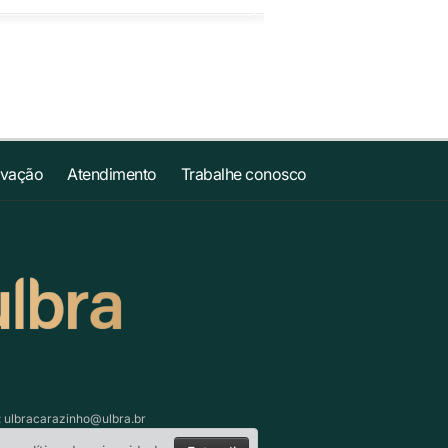
ovação
Atendimento
Trabalhe conosco
:
ulbracarazinho@ulbra.br