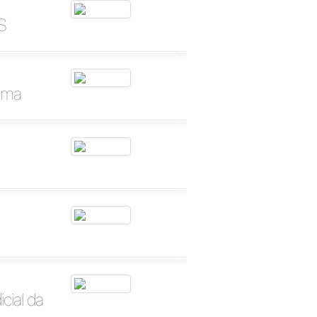
S
mama
cial da