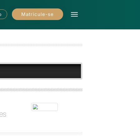
Matricule-se
o
es