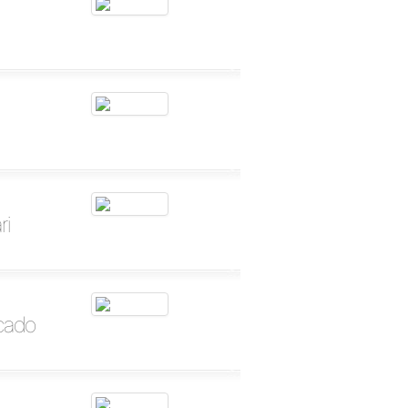
ri
cado