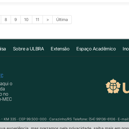
8
9
10
11
>
Última
isa
Sobre a ULBRA
Extensão
Espaço Acadêmico
In
 - KM 335 · CEP 99.500-000 · Carazinho/RS Telefone: (54) 99136-6106 · E-mail
 sua experiência, mas prezamos pela privacidade, saiba mais em no