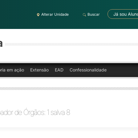
Já sou Alun
Alterar Unidade
Buscar
a
oria em ação
Extensão
EAD
Confessionalidade
dor de Órgãos: 1 salva 8