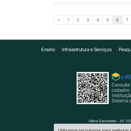
<
1
2
3
4
5
6
7
Ensino
Infraestrutura e Serviços
Pesqu
Ulbra Carazinho
- BR 285
Utilizamos tecnologias para melhorar