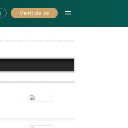
Matricule-se
o