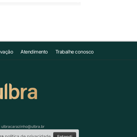
ovação
Atendimento
Trabalhe conosco
:
ulbracarazinho@ulbra.br
ssa
política de privacidade
.
Entendi