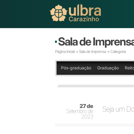
Sala de Imprens
Página Inicial
»
Sala de Imprensa
» Categoria
Pós-graduação
Graduação
Reit
27 de
Seja um Doa
Setembro de
2023