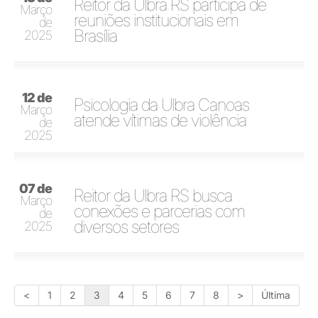
Reitor da Ulbra RS participa de
Março
reuniões institucionais em
de
Brasília
2025
12 de
Psicologia da Ulbra Canoas
Março
atende vítimas de violência
de
2025
07 de
Reitor da Ulbra RS busca
Março
conexões e parcerias com
de
diversos setores
2025
<
1
2
3
4
5
6
7
8
>
Última