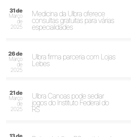
31 de
Medicina da Ulbra oferece
Março
consultas gratuitas para várias
de
especialidades
2025
26 de
Ulbra firma parceria com Lojas
Março
Lebes
de
2025
21 de
Ulbra Canoas pode sediar
Março
jogos do Instituto Federal do
de
RS
2025
13 de