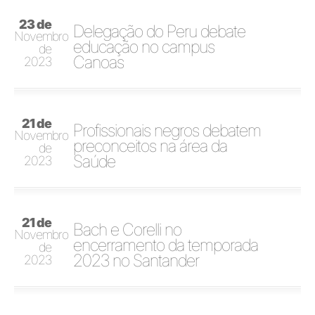
23 de
Delegação do Peru debate
Novembro
educação no campus
de
Canoas
2023
21 de
Profissionais negros debatem
Novembro
preconceitos na área da
de
Saúde
2023
21 de
Bach e Corelli no
Novembro
encerramento da temporada
de
2023 no Santander
2023