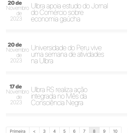
20 de
Ulbra apoia estudo do Jornal
Novembro
do Comércio sobre
de
economia gaúcha
2023
20 de
Universidade do Peru vive
Novembro
uma semana de atividades
de
na Ulbra
2023
17 de
Ulbra RS realiza ação
Novembro
integrada no Mês da
de
Consciência Negra
2023
Primeira
<
3
4
5
6
7
8
9
10