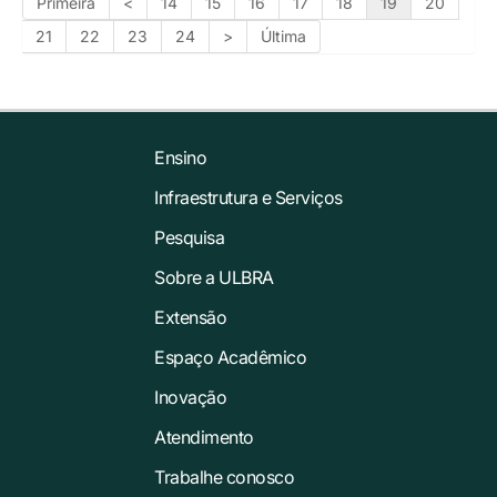
Primeira
<
14
15
16
17
18
19
20
21
22
23
24
>
Última
Ensino
Infraestrutura e Serviços
Pesquisa
Sobre a ULBRA
Extensão
Espaço Acadêmico
Inovação
Atendimento
Trabalhe conosco