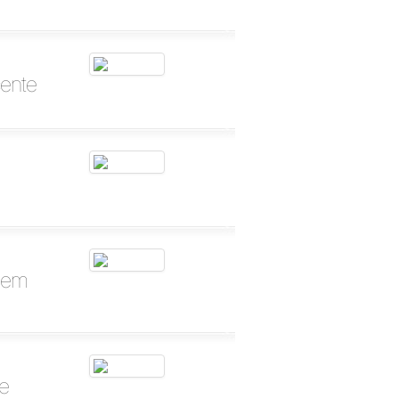
ente
agem
re