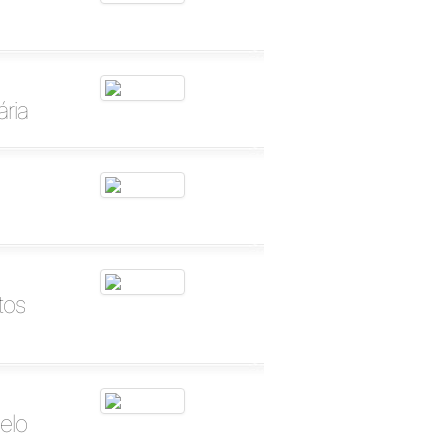
ária
tos
elo