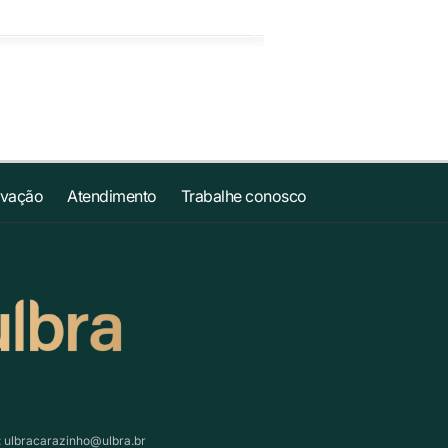
ovação
Atendimento
Trabalhe conosco
:
ulbracarazinho@ulbra.br