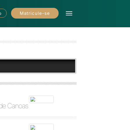
Matricule-se
o
o de Canoas