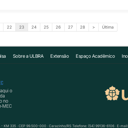
22
23
24
25
26
27
28
>
Última
isa
Sobre a ULBRA
Extensão
Espaço Acadêmico
In
 - KM 335 · CEP 99.500-000 · Carazinho/RS Telefone: (54) 99136-6106 · E-mail