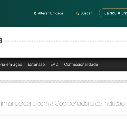
Já sou Alun
Alterar Unidade
Buscar
a
oria em ação
Extensão
EAD
Confessionalidade
firmar parceria com a Coordenadoria de Inclusã