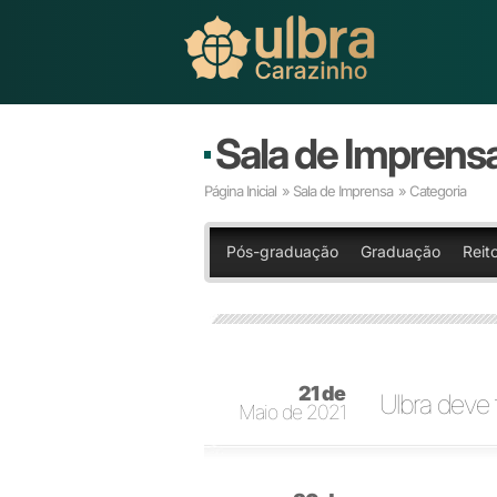
Sala de Imprens
Página Inicial
»
Sala de Imprensa
» Categoria
Pós-graduação
Graduação
Reit
21 de
Ulbra deve 
Maio de 2021