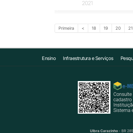
2021
Primeira
<
18
19
20
21
Ensino
Infraestrutura e Serviços
Pesqu
Ulbra Carazinho
- BR 285