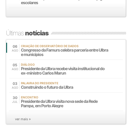
escolares
Últimas
notícias
06
CRIAÇÃO DE OBSERVATÓRIO DE DADOS
Congresso da Famurs celebra parceria entre Ulbra
AGO
e municípios
05
DIÁLOGO
Presidente da Ulbra recebe visita institucional do
AGO
ex-ministro Carlos Marun
03
PALAVRA DO PRESIDENTE
Construindo o futuro da Ulbra
AGO
30
ENCONTRO
Presidente da Ulbra visita nova sede da Rede
JUL
Pampa, em Porto Alegre
ver mais »