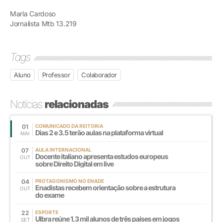
Marla Cardoso
Jornalista Mtb 13.219
Tags
Aluno
Professor
Colaborador
Notícias
relacionadas
01
COMUNICADO DA REITORIA
Dias 2 e 3.5 terão aulas na plataforma virtual
MAI
07
AULA INTERNACIONAL
Docente italiano apresenta estudos europeus
OUT
sobre Direito Digital em live
04
PROTAGONISMO NO ENADE
Enadistas recebem orientação sobre a estrutura
OUT
do exame
22
ESPORTE
Ulbra reúne 1,3 mil alunos de três países em jogos
SET